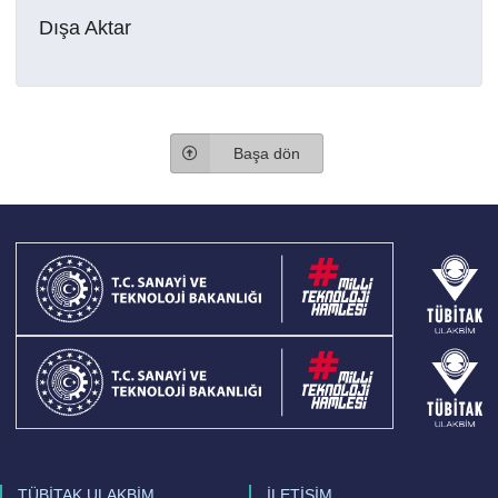
Dışa Aktar
Başa dön
TÜBİTAK ULAKBİM
İLETİŞİM