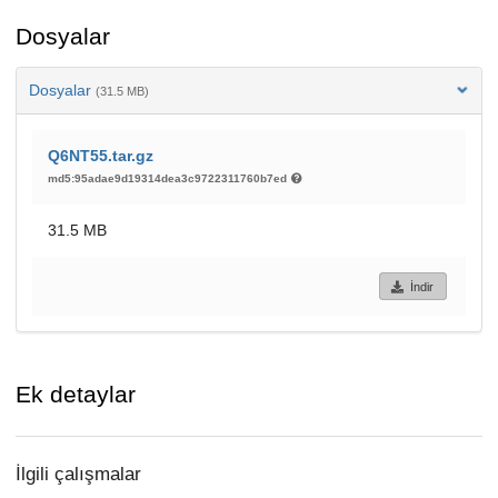
Dosyalar
Dosyalar
(31.5 MB)
Q6NT55.tar.gz
md5:95adae9d19314dea3c9722311760b7ed
31.5 MB
İndir
Ek detaylar
İlgili çalışmalar