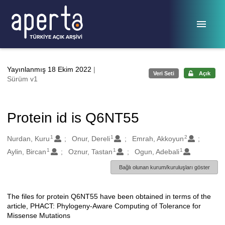
Ana sayfaya geç
Yayınlanmış 18 Ekim 2022
|
Veri Seti
Açık
Sürüm v1
Protein id is Q6NT55
1
1
2
Oluşturanlar
Nurdan, Kuru
Onur, Dereli
Emrah, Akkoyun
1
1
1
Aylin, Bircan
Oznur, Tastan
Ogun, Adebali
Bağlı olunan kurum/kuruluşları göster
The files for protein Q6NT55 have been obtained in terms of the
Açıklama
article, PHACT: Phylogeny-Aware Computing of Tolerance for
Missense Mutations