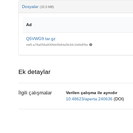
Dosyalar
(32.0 MB)
Ad
Q5VWG9.tar.gz
md5:a78a056a930feb5b6da5b34c1b6b85bc
Ek detaylar
İlgili çalışmalar
Verilen çalışma ile aynıdır
10.48623/aperta.240636
(DOI)