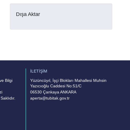
Dışa Aktar
İLETİŞİM
e Bilgi
Yüzüncüyıl, İşçi Blokları Mahallesi Muhsin
Yazıcıoğlu Caddesi No:51/C
zi
06530 Çankaya ANKARA
Saklıdır.
aperta@tubitak.gov.tr