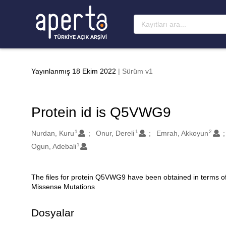
Ana sayfaya geç
Yayınlanmış 18 Ekim 2022
| Sürüm v1
Protein id is Q5VWG9
1
1
2
Oluşturanlar
Nurdan, Kuru
Onur, Dereli
Emrah, Akkoyun
1
Ogun, Adebali
The files for protein Q5VWG9 have been obtained in terms o
Açıklama
Missense Mutations
Dosyalar