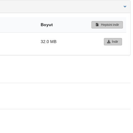
Boyut
Hepisini indir
32.0 MB
İndir