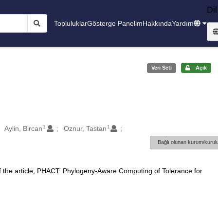
Dil
Topluluklar
Gösterge Panelim
Hakkında
Yardım
Veri Seti
Açık
1
1
Aylin, Bircan
Oznur, Tastan
Bağlı olunan kurum/kurulu
f the article, PHACT: Phylogeny-Aware Computing of Tolerance for