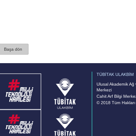
Başa dön
TÜBİTAK ULAKBİM
Ulusal Akademik Ağ v
Merkezi
Cahit Arf Bilgi Merke
© 2018 Tüm Hakları 