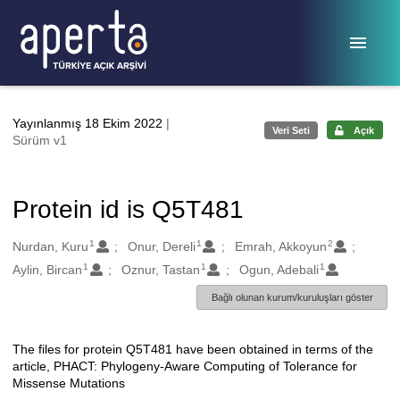
Ana sayfaya geç
Yayınlanmış 18 Ekim 2022
|
Veri Seti
Açık
Sürüm v1
Protein id is Q5T481
1
1
2
Oluşturanlar
Nurdan, Kuru
Onur, Dereli
Emrah, Akkoyun
1
1
1
Aylin, Bircan
Oznur, Tastan
Ogun, Adebali
Bağlı olunan kurum/kuruluşları göster
The files for protein Q5T481 have been obtained in terms of the
Açıklama
article, PHACT: Phylogeny-Aware Computing of Tolerance for
Missense Mutations