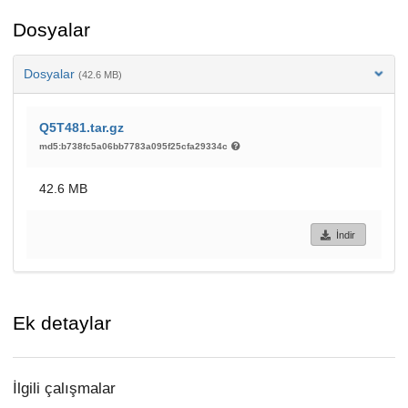
Dosyalar
Dosyalar
(42.6 MB)
Q5T481.tar.gz
md5:b738fc5a06bb7783a095f25cfa29334c
42.6 MB
İndir
Ek detaylar
İlgili çalışmalar