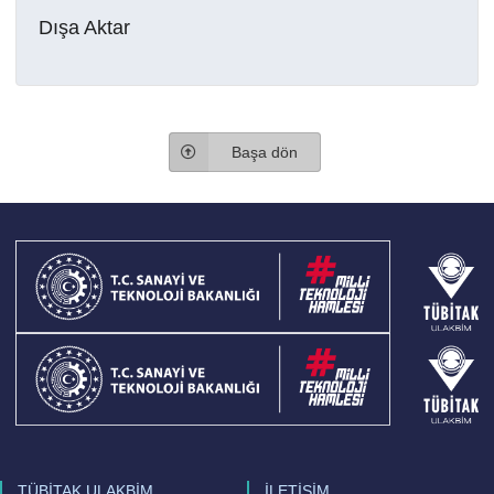
Dışa Aktar
Başa dön
TÜBİTAK ULAKBİM
İLETİŞİM