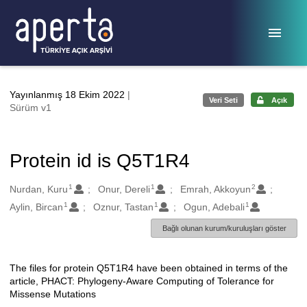
Ana sayfaya geç
Yayınlanmış 18 Ekim 2022
|
Veri Seti
Açık
Sürüm v1
Protein id is Q5T1R4
1
1
2
Oluşturanlar
Nurdan, Kuru
Onur, Dereli
Emrah, Akkoyun
1
1
1
Aylin, Bircan
Oznur, Tastan
Ogun, Adebali
Bağlı olunan kurum/kuruluşları göster
The files for protein Q5T1R4 have been obtained in terms of the
Açıklama
article, PHACT: Phylogeny-Aware Computing of Tolerance for
Missense Mutations