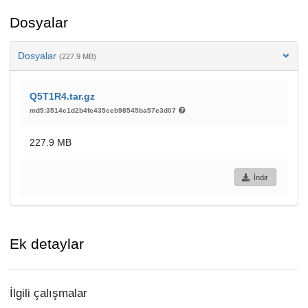
Dosyalar
Dosyalar
(227.9 MB)
Q5T1R4.tar.gz
md5:3514c1d2b4fe435ceb98545ba57e3d07
227.9 MB
İndir
Ek detaylar
İlgili çalışmalar