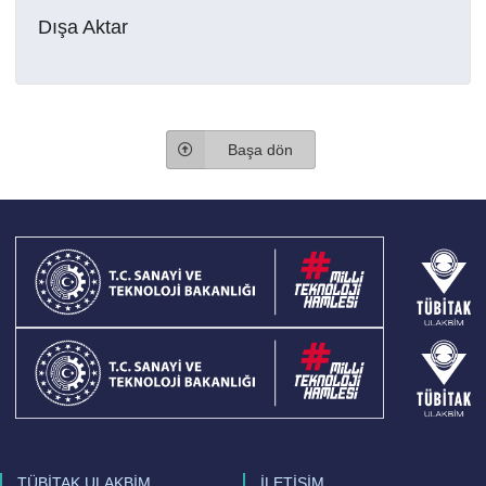
Dışa Aktar
Başa dön
TÜBİTAK ULAKBİM
İLETİŞİM