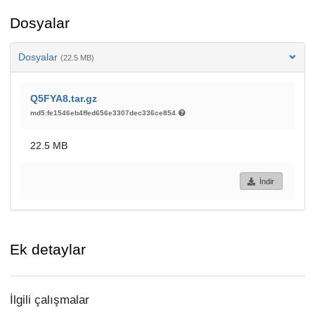
Dosyalar
Dosyalar
(22.5 MB)
Q5FYA8.tar.gz
md5:fe1546eb4ffed656e3307dec336ce854
22.5 MB
İndir
Ek detaylar
İlgili çalışmalar