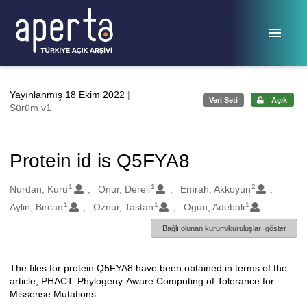
Ana sayfaya geç
Yayınlanmış 18 Ekim 2022
|
Veri Seti
Açık
Sürüm v1
Protein id is Q5FYA8
1
1
2
Oluşturanlar
Nurdan, Kuru
Onur, Dereli
Emrah, Akkoyun
1
1
1
Aylin, Bircan
Oznur, Tastan
Ogun, Adebali
Bağlı olunan kurum/kuruluşları göster
The files for protein Q5FYA8 have been obtained in terms of the
Açıklama
article, PHACT: Phylogeny-Aware Computing of Tolerance for
Missense Mutations