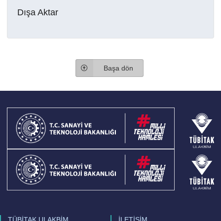
Dışa Aktar
Başa dön
TÜBİTAK ULAKBİM
İLETİŞİM