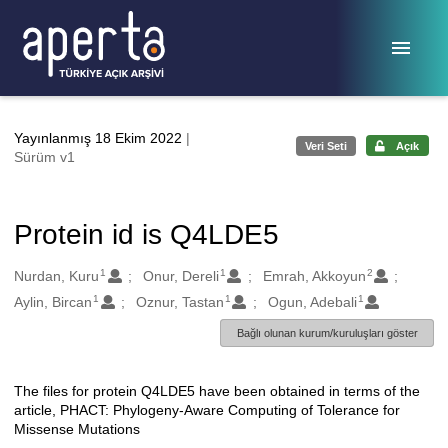
Ana sayfaya geç
Yayınlanmış 18 Ekim 2022
|
Veri Seti
Açık
Sürüm v1
Protein id is Q4LDE5
1
1
2
Oluşturanlar
Nurdan, Kuru
Onur, Dereli
Emrah, Akkoyun
1
1
1
Aylin, Bircan
Oznur, Tastan
Ogun, Adebali
Bağlı olunan kurum/kuruluşları göster
The files for protein Q4LDE5 have been obtained in terms of the
Açıklama
article, PHACT: Phylogeny-Aware Computing of Tolerance for
Missense Mutations