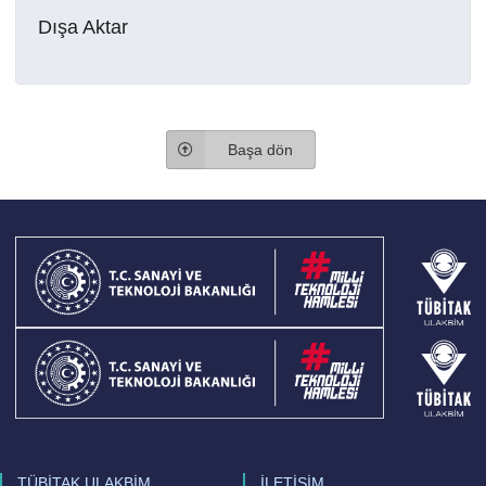
Dışa Aktar
Başa dön
TÜBİTAK ULAKBİM
İLETİŞİM