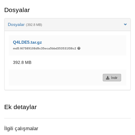
Dosyalar
Dosyalar
(392.8 MB)
Q4LDE5.tar.gz
md5:f47589108d9c35eca5bbd353531f38c2
392.8 MB
İndir
Ek detaylar
İlgili çalışmalar