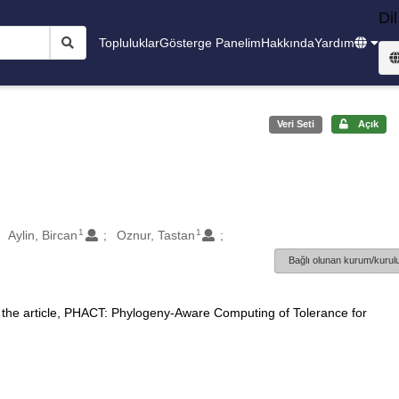
Dil
Topluluklar
Gösterge Panelim
Hakkında
Yardım
Veri Seti
Açık
1
1
Aylin, Bircan
Oznur, Tastan
Bağlı olunan kurum/kurulu
 the article, PHACT: Phylogeny-Aware Computing of Tolerance for