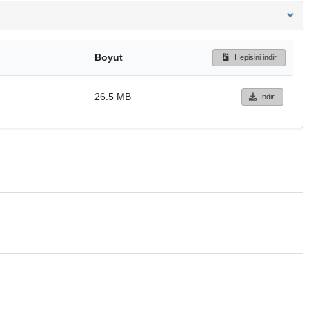
Boyut
Hepisini indir
26.5 MB
İndir