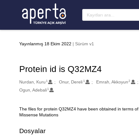
Ana sayfaya geç
Yayınlanmış 18 Ekim 2022
| Sürüm v1
Protein id is Q32MZ4
1
1
2
Oluşturanlar
Nurdan, Kuru
Onur, Dereli
Emrah, Akkoyun
1
Ogun, Adebali
The files for protein Q32MZ4 have been obtained in terms of
Açıklama
Missense Mutations
Dosyalar