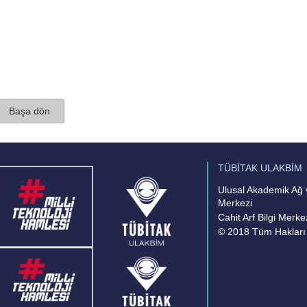
Başa dön
TÜBİTAK ULAKBİM
Ulusal Akademik Ağ v
Merkezi
Cahit Arf Bilgi Merke
© 2018 Tüm Hakları 