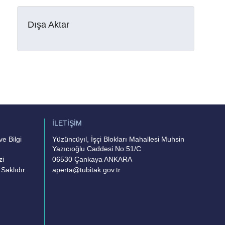
Dışa Aktar
İLETİŞİM
e Bilgi
Yüzüncüyıl, İşçi Blokları Mahallesi Muhsin
Yazıcıoğlu Caddesi No:51/C
zi
06530 Çankaya ANKARA
Saklıdır.
aperta@tubitak.gov.tr