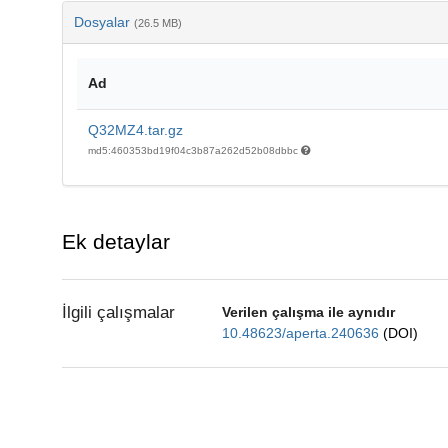
Dosyalar
(26.5 MB)
Ad
Q32MZ4.tar.gz
md5:460353bd19f04c3b87a262d52b08dbbc
Ek detaylar
İlgili çalışmalar
Verilen çalışma ile aynıdır
10.48623/aperta.240636
(DOI)