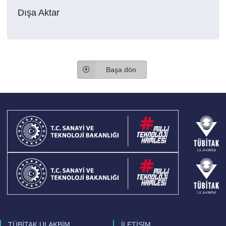
Dışa Aktar
Başa dön
TÜBİTAK ULAKBİM
İLETİŞİM