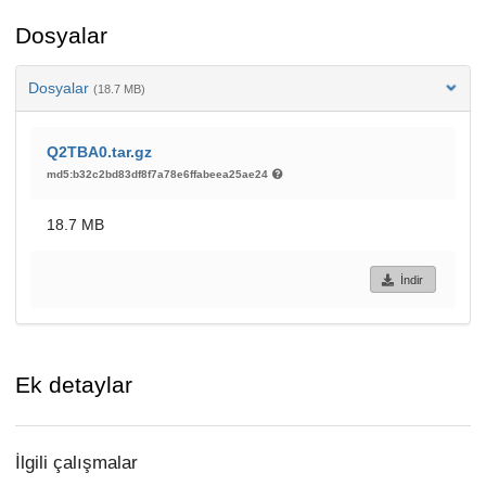
Dosyalar
Dosyalar
(18.7 MB)
Q2TBA0.tar.gz
md5:b32c2bd83df8f7a78e6ffabeea25ae24
18.7 MB
İndir
Ek detaylar
İlgili çalışmalar