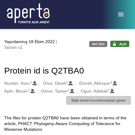
Ana sayfaya geç
Yayınlanmış 18 Ekim 2022
|
Veri Seti
Açık
Sürüm v1
Protein id is Q2TBA0
1
1
2
Oluşturanlar
Nurdan, Kuru
Onur, Dereli
Emrah, Akkoyun
1
1
1
Aylin, Bircan
Oznur, Tastan
Ogun, Adebali
Bağlı olunan kurum/kuruluşları göster
The files for protein Q2TBA0 have been obtained in terms of the
Açıklama
article, PHACT: Phylogeny-Aware Computing of Tolerance for
Missense Mutations