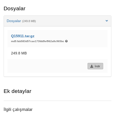
Dosyalar
Dosyalar
(249.8 MB)
Q15911.tar.gz
md5:fab583d57cae173fdd9ef962a8c965bc
249.8 MB
İndir
Ek detaylar
İlgili çalışmalar