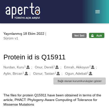
Ana sayfaya geç
Yayınlanmış 18 Ekim 2022
|
Veri Seti
Açık
Sürüm v1
Protein id is Q15911
1
1
2
Oluşturanlar
Nurdan, Kuru
Onur, Dereli
Emrah, Akkoyun
1
1
1
Aylin, Bircan
Oznur, Tastan
Ogun, Adebali
Bağlı olunan kurum/kuruluşları göster
The files for protein Q15911 have been obtained in terms of the
Açıklama
article, PHACT: Phylogeny-Aware Computing of Tolerance for
Missense Mutations