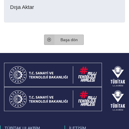
Dışa Aktar
Başa dön
TÜBİTAK ULAKBİM
İLETİŞİM