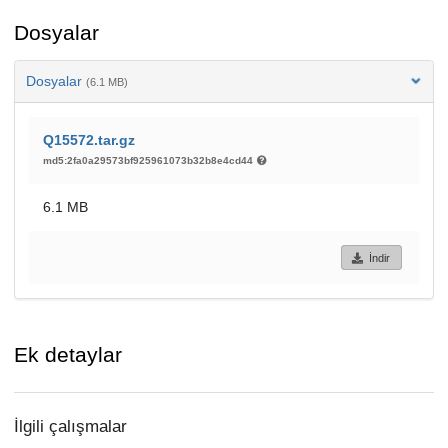
Dosyalar
Dosyalar
(6.1 MB)
Q15572.tar.gz
md5:2fa0a29573bf925961073b32b8e4cd44
6.1 MB
İndir
Ek detaylar
İlgili çalışmalar