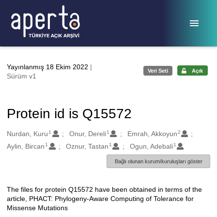
Ana sayfaya geç
Yayınlanmış 18 Ekim 2022
|
Veri Seti
Açık
Sürüm v1
Protein id is Q15572
1
1
2
Oluşturanlar
Nurdan, Kuru
Onur, Dereli
Emrah, Akkoyun
1
1
1
Aylin, Bircan
Oznur, Tastan
Ogun, Adebali
Bağlı olunan kurum/kuruluşları göster
The files for protein Q15572 have been obtained in terms of the
Açıklama
article, PHACT: Phylogeny-Aware Computing of Tolerance for
Missense Mutations