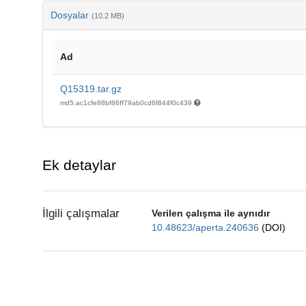
Dosyalar
(10.2 MB)
Ad
Q15319.tar.gz
md5:ac1cfe88bf86ff79ab0cd6f844f0c439
Ek detaylar
İlgili çalışmalar
Verilen çalışma ile aynıdır
10.48623/aperta.240636
(DOI)