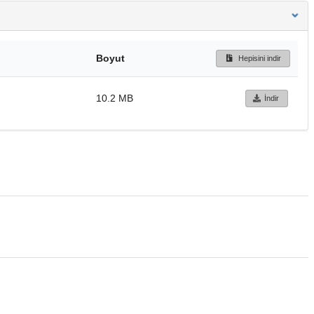
Boyut
Hepisini indir
10.2 MB
İndir