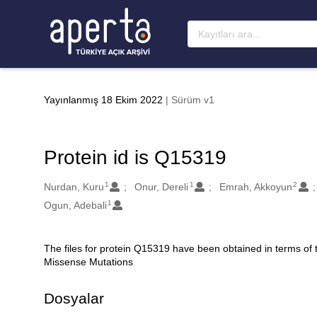
Ana sayfaya geç
Yayınlanmış 18 Ekim 2022
| Sürüm v1
Protein id is Q15319
1
1
2
Oluşturanlar
Nurdan, Kuru
Onur, Dereli
Emrah, Akkoyun
1
Ogun, Adebali
The files for protein Q15319 have been obtained in terms of
Açıklama
Missense Mutations
Dosyalar