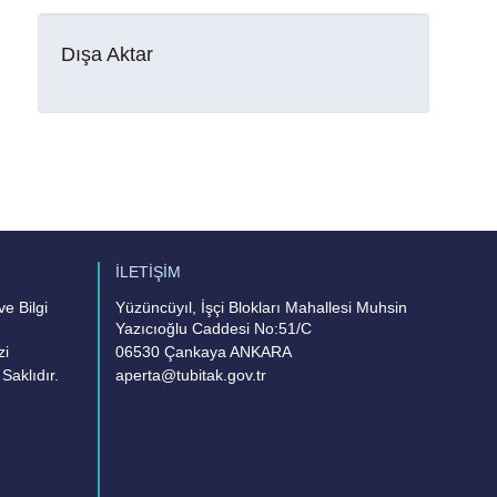
Dışa Aktar
İLETİŞİM
e Bilgi
Yüzüncüyıl, İşçi Blokları Mahallesi Muhsin
Yazıcıoğlu Caddesi No:51/C
zi
06530 Çankaya ANKARA
Saklıdır.
aperta@tubitak.gov.tr