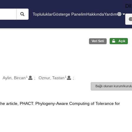
Dil
Topluluklar
Gösterge Panelim
Hakkında
Yardım
Veri Seti
Açık
1
1
Aylin, Bircan
Oznur, Tastan
Bağlı olunan kurum/kurulu
 the article, PHACT: Phylogeny-Aware Computing of Tolerance for