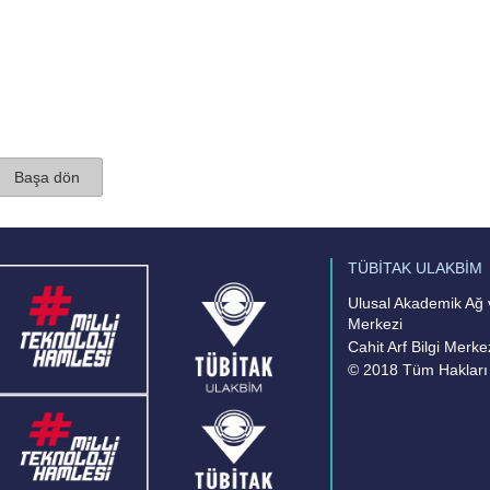
Başa dön
TÜBİTAK ULAKBİM
Ulusal Akademik Ağ v
Merkezi
Cahit Arf Bilgi Merke
© 2018 Tüm Hakları 