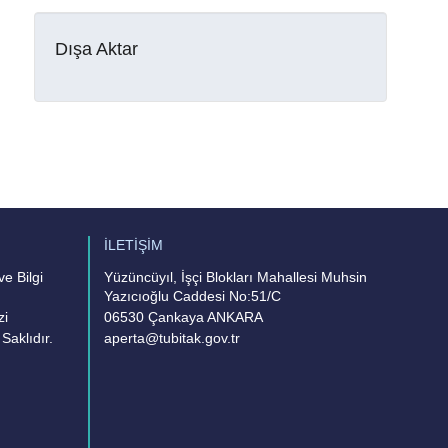
Dışa Aktar
İLETİŞİM
e Bilgi
Yüzüncüyıl, İşçi Blokları Mahallesi Muhsin
Yazıcıoğlu Caddesi No:51/C
zi
06530 Çankaya ANKARA
Saklıdır.
aperta@tubitak.gov.tr