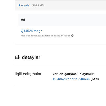
Dosyalar
(108.1 MB)
Ad
Q14524.tar.gz
md5:51e8de6caea80bcfdedba5a4a344552e
Ek detaylar
İlgili çalışmalar
Verilen çalışma ile aynıdır
10.48623/aperta.240636
(DOI)