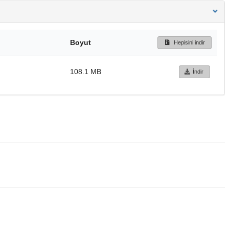
Boyut
Hepisini indir
108.1 MB
İndir