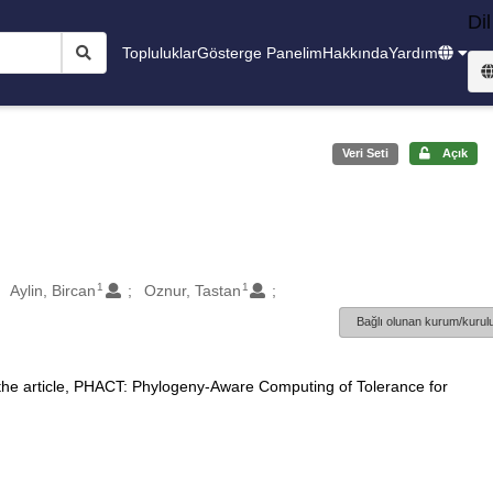
Dil
Topluluklar
Gösterge Panelim
Hakkında
Yardım
Veri Seti
Açık
1
1
Aylin, Bircan
Oznur, Tastan
Bağlı olunan kurum/kurulu
 the article, PHACT: Phylogeny-Aware Computing of Tolerance for