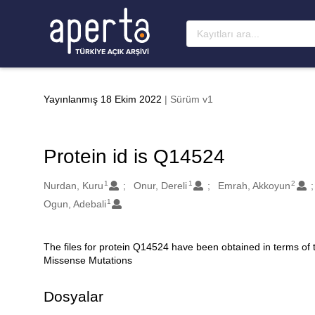
Ana sayfaya geç
Yayınlanmış 18 Ekim 2022
| Sürüm v1
Protein id is Q14524
1
1
2
Oluşturanlar
Nurdan, Kuru
Onur, Dereli
Emrah, Akkoyun
1
Ogun, Adebali
The files for protein Q14524 have been obtained in terms of
Açıklama
Missense Mutations
Dosyalar