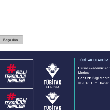
Başa dön
TÜBİTAK ULAKBİM
Ulusal Akademik Ağ v
Merkezi
Cahit Arf Bilgi Merke
© 2018 Tüm Hakları 