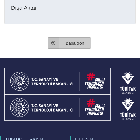
Dışa Aktar
Başa dön
TÜBİTAK ULAKBİM
İLETİŞİM