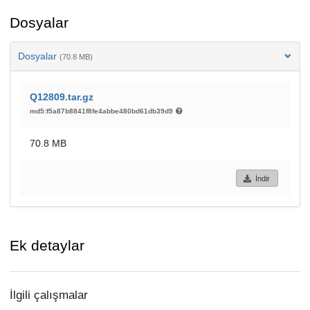
Dosyalar
Dosyalar
(70.8 MB)
Q12809.tar.gz
md5:f5a87b8841f8fe4abbe480bd61db39d9
70.8 MB
İndir
Ek detaylar
İlgili çalışmalar