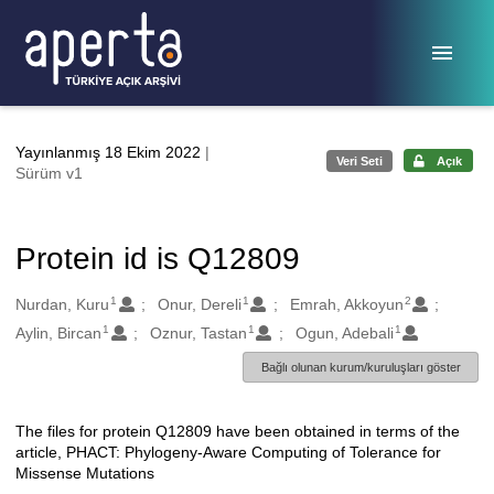
Ana sayfaya geç
Yayınlanmış 18 Ekim 2022
|
Veri Seti
Açık
Sürüm v1
Protein id is Q12809
1
1
2
Oluşturanlar
Nurdan, Kuru
Onur, Dereli
Emrah, Akkoyun
1
1
1
Aylin, Bircan
Oznur, Tastan
Ogun, Adebali
Bağlı olunan kurum/kuruluşları göster
The files for protein Q12809 have been obtained in terms of the
Açıklama
article, PHACT: Phylogeny-Aware Computing of Tolerance for
Missense Mutations