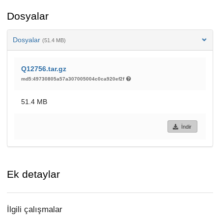
Dosyalar
Dosyalar
(51.4 MB)
Q12756.tar.gz
md5:49730805a57a307005004c0ca920ef2f
51.4 MB
İndir
Ek detaylar
İlgili çalışmalar