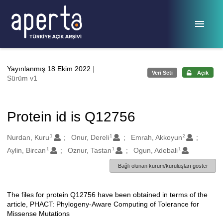
Ana sayfaya geç
Yayınlanmış 18 Ekim 2022
|
Veri Seti
Açık
Sürüm v1
Protein id is Q12756
1
1
2
Oluşturanlar
Nurdan, Kuru
Onur, Dereli
Emrah, Akkoyun
1
1
1
Aylin, Bircan
Oznur, Tastan
Ogun, Adebali
Bağlı olunan kurum/kuruluşları göster
The files for protein Q12756 have been obtained in terms of the
Açıklama
article, PHACT: Phylogeny-Aware Computing of Tolerance for
Missense Mutations