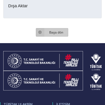
Dışa Aktar
Başa dön
TÜBİTAK ULAKBİM
İLETİŞİM