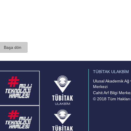
Başa dön
TÜBİTAK ULAKBİM
Ulusal Akademik Ağ v
Merkezi
Cahit Arf Bilgi Merke
© 2018 Tüm Hakları 