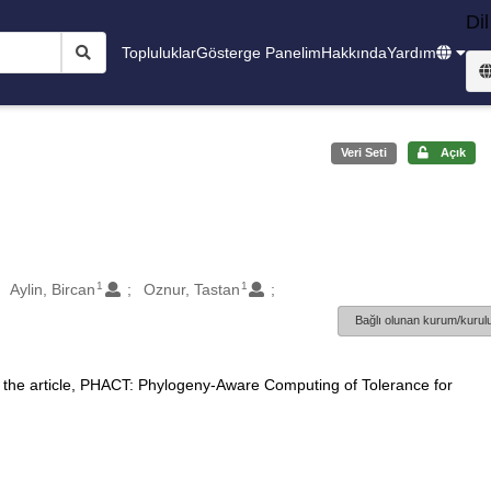
Dil
Topluluklar
Gösterge Panelim
Hakkında
Yardım
Veri Seti
Açık
1
1
Aylin, Bircan
Oznur, Tastan
Bağlı olunan kurum/kurulu
 the article, PHACT: Phylogeny-Aware Computing of Tolerance for