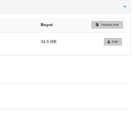
Boyut
Hepisini indir
34.6 MB
İndir