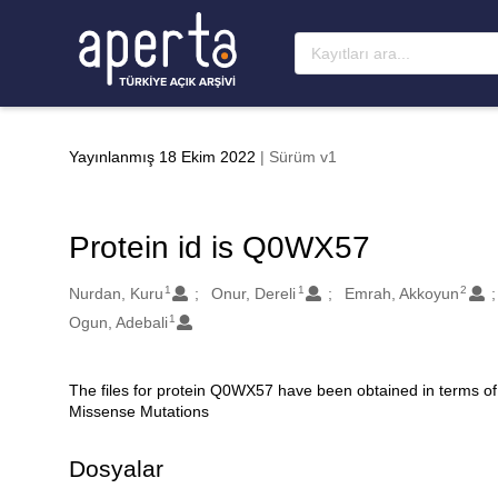
Ana sayfaya geç
Yayınlanmış 18 Ekim 2022
| Sürüm v1
Protein id is Q0WX57
1
1
2
Oluşturanlar
Nurdan, Kuru
Onur, Dereli
Emrah, Akkoyun
1
Ogun, Adebali
The files for protein Q0WX57 have been obtained in terms of
Açıklama
Missense Mutations
Dosyalar