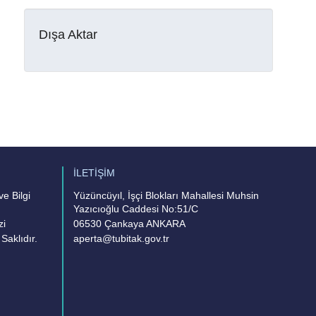
Dışa Aktar
İLETİŞİM
e Bilgi
Yüzüncüyıl, İşçi Blokları Mahallesi Muhsin
Yazıcıoğlu Caddesi No:51/C
zi
06530 Çankaya ANKARA
Saklıdır.
aperta@tubitak.gov.tr