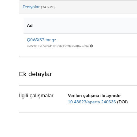
Dosyalar
(34.6 MB)
Ad
Q0WX57.tar.gz
md5:8df8d74c9d10bfcd21929cafe0679d9e
Ek detaylar
İlgili çalışmalar
Verilen çalışma ile aynıdır
10.48623/aperta.240636
(DOI)