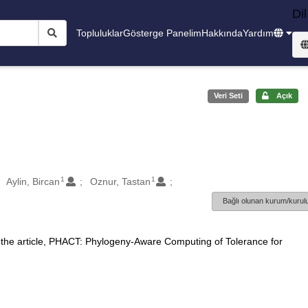
Dil
Topluluklar
Gösterge Panelim
Hakkında
Yardım
Veri Seti
Açık
1
1
Aylin, Bircan
Oznur, Tastan
Bağlı olunan kurum/kurulu
 the article, PHACT: Phylogeny-Aware Computing of Tolerance for