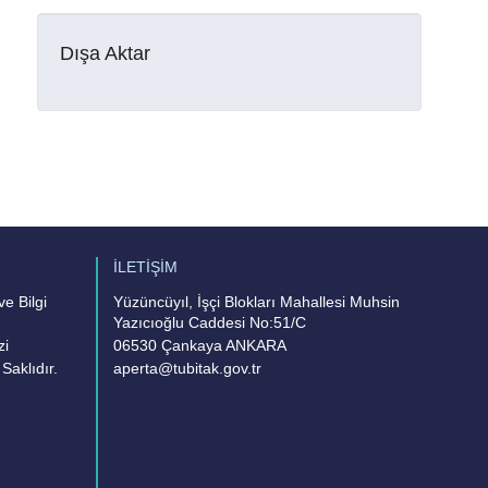
Dışa Aktar
İLETİŞİM
e Bilgi
Yüzüncüyıl, İşçi Blokları Mahallesi Muhsin
Yazıcıoğlu Caddesi No:51/C
zi
06530 Çankaya ANKARA
Saklıdır.
aperta@tubitak.gov.tr