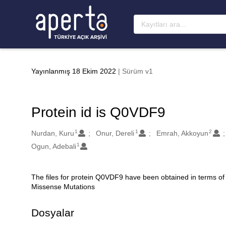
Ana sayfaya geç
Yayınlanmış 18 Ekim 2022
| Sürüm v1
Protein id is Q0VDF9
1
1
2
Oluşturanlar
Nurdan, Kuru
Onur, Dereli
Emrah, Akkoyun
1
Ogun, Adebali
The files for protein Q0VDF9 have been obtained in terms of
Açıklama
Missense Mutations
Dosyalar