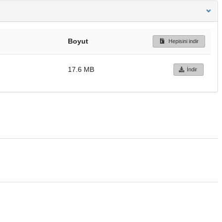
Boyut
Hepisini indir
17.6 MB
İndir