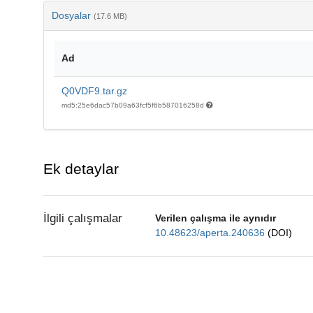
Dosyalar
(17.6 MB)
Ad
Q0VDF9.tar.gz
md5:25e6dac57b09a63fcf5f6b587016258d
Ek detaylar
İlgili çalışmalar
Verilen çalışma ile aynıdır
10.48623/aperta.240636
(DOI)