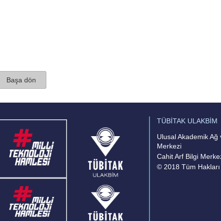
Başa dön
TÜBİTAK ULAKBİM
Ulusal Akademik Ağ v
Merkezi
Cahit Arf Bilgi Merke
© 2018 Tüm Hakları 