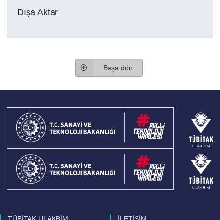
Dışa Aktar
Başa dön
TÜBİTAK ULAKBİM
İLETİŞİM