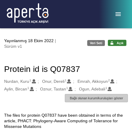
Ana sayfaya geç
Yayınlanmış 18 Ekim 2022
|
Veri Seti
Açık
Sürüm v1
Protein id is Q07837
1
1
2
Oluşturanlar
Nurdan, Kuru
Onur, Dereli
Emrah, Akkoyun
1
1
1
Aylin, Bircan
Oznur, Tastan
Ogun, Adebali
Bağlı olunan kurum/kuruluşları göster
The files for protein Q07837 have been obtained in terms of the
Açıklama
article, PHACT: Phylogeny-Aware Computing of Tolerance for
Missense Mutations