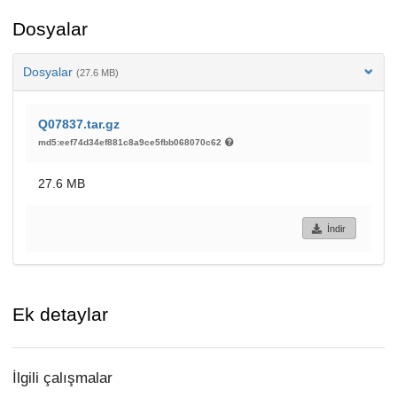
Dosyalar
Dosyalar
(27.6 MB)
Q07837.tar.gz
md5:eef74d34ef881c8a9ce5fbb068070c62
27.6 MB
İndir
Ek detaylar
İlgili çalışmalar