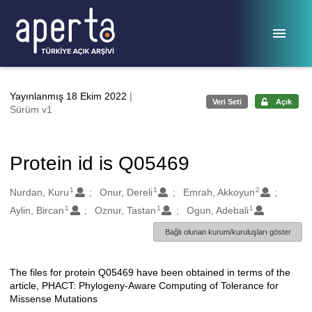
Ana sayfaya geç
Yayınlanmış 18 Ekim 2022
|
Veri Seti
Açık
Sürüm v1
Protein id is Q05469
1
1
2
Oluşturanlar
Nurdan, Kuru
Onur, Dereli
Emrah, Akkoyun
1
1
1
Aylin, Bircan
Oznur, Tastan
Ogun, Adebali
Bağlı olunan kurum/kuruluşları göster
The files for protein Q05469 have been obtained in terms of the
Açıklama
article, PHACT: Phylogeny-Aware Computing of Tolerance for
Missense Mutations