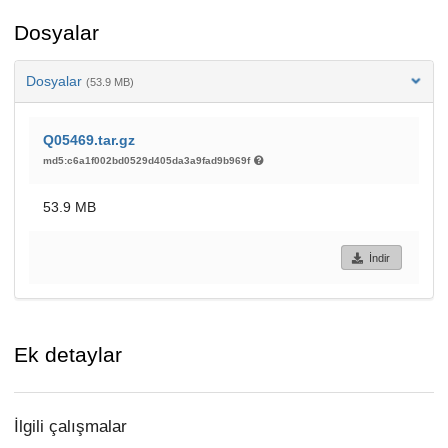
Dosyalar
Dosyalar
(53.9 MB)
Q05469.tar.gz
md5:c6a1f002bd0529d405da3a9fad9b969f
53.9 MB
İndir
Ek detaylar
İlgili çalışmalar