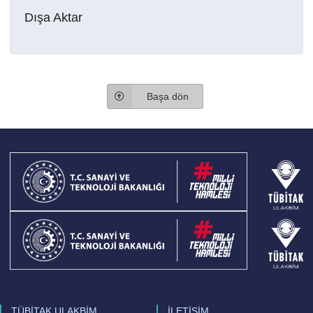
Dışa Aktar
Başa dön
TÜBİTAK ULAKBİM
İLETİŞİM