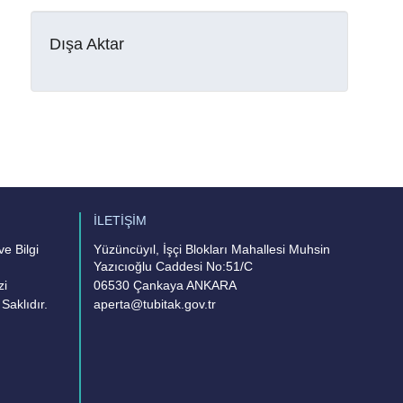
Dışa Aktar
İLETİŞİM
e Bilgi
Yüzüncüyıl, İşçi Blokları Mahallesi Muhsin
Yazıcıoğlu Caddesi No:51/C
zi
06530 Çankaya ANKARA
Saklıdır.
aperta@tubitak.gov.tr