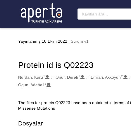
Ana sayfaya geç
Yayınlanmış 18 Ekim 2022
| Sürüm v1
Protein id is Q02223
1
1
2
Oluşturanlar
Nurdan, Kuru
Onur, Dereli
Emrah, Akkoyun
1
Ogun, Adebali
The files for protein Q02223 have been obtained in terms of
Açıklama
Missense Mutations
Dosyalar