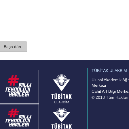
Başa dön
TÜBİTAK ULAKBİM
Ulusal Akademik Ağ v
Merkezi
Cahit Arf Bilgi Merke
© 2018 Tüm Hakları 