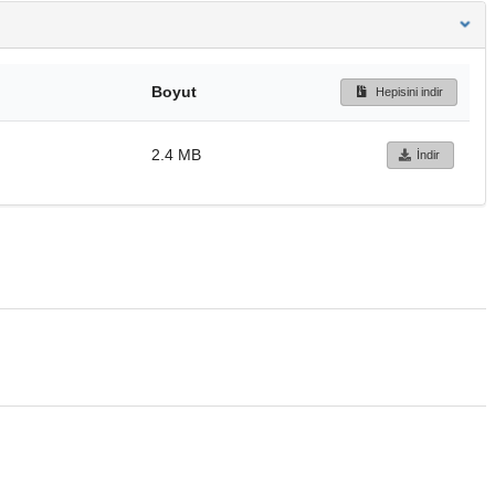
Boyut
Hepisini indir
2.4 MB
İndir