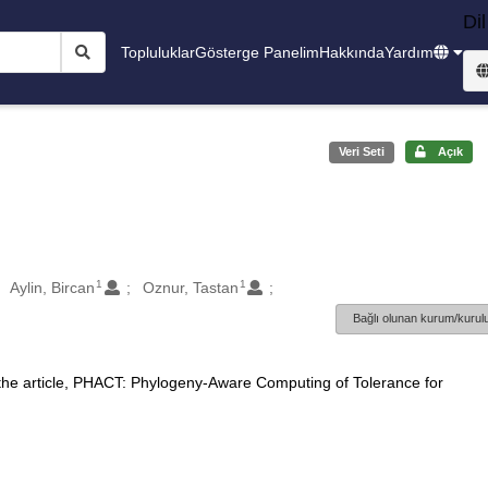
Dil
Topluluklar
Gösterge Panelim
Hakkında
Yardım
Veri Seti
Açık
1
1
Aylin, Bircan
Oznur, Tastan
Bağlı olunan kurum/kurulu
 the article, PHACT: Phylogeny-Aware Computing of Tolerance for