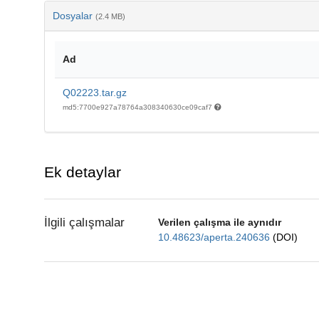
Dosyalar
(2.4 MB)
Ad
Q02223.tar.gz
md5:7700e927a78764a308340630ce09caf7
Ek detaylar
İlgili çalışmalar
Verilen çalışma ile aynıdır
10.48623/aperta.240636
(DOI)