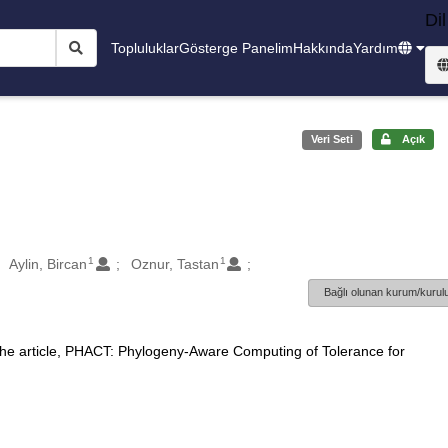
Dil
Topluluklar
Gösterge Panelim
Hakkında
Yardım
Veri Seti
Açık
1
1
Aylin, Bircan
Oznur, Tastan
Bağlı olunan kurum/kurulu
 the article, PHACT: Phylogeny-Aware Computing of Tolerance for