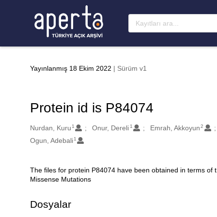
Ana sayfaya geç
Yayınlanmış 18 Ekim 2022
| Sürüm v1
Protein id is P84074
1
1
2
Oluşturanlar
Nurdan, Kuru
Onur, Dereli
Emrah, Akkoyun
1
Ogun, Adebali
The files for protein P84074 have been obtained in terms of
Açıklama
Missense Mutations
Dosyalar