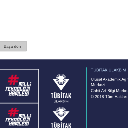
Başa dön
TÜBİTAK ULAKBİM
Ulusal Akademik Ağ v
Merkezi
Cahit Arf Bilgi Merke
© 2018 Tüm Hakları 