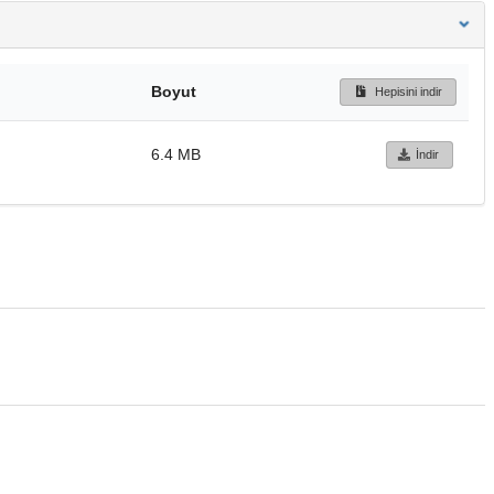
Boyut
Hepisini indir
6.4 MB
İndir