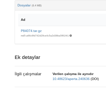
Dosyalar
(6.4 MB)
Ad
P84074.tar.gz
md5:a66c6fd742d29ce4c5a2d38ba5f81f41
Ek detaylar
İlgili çalışmalar
Verilen çalışma ile aynıdır
10.48623/aperta.240636
(DOI)