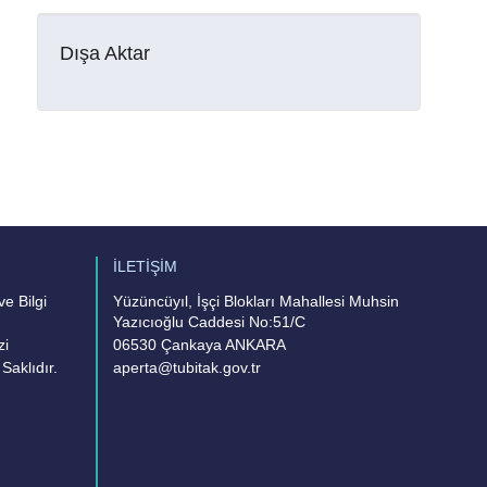
Dışa Aktar
İLETİŞİM
e Bilgi
Yüzüncüyıl, İşçi Blokları Mahallesi Muhsin
Yazıcıoğlu Caddesi No:51/C
zi
06530 Çankaya ANKARA
Saklıdır.
aperta@tubitak.gov.tr