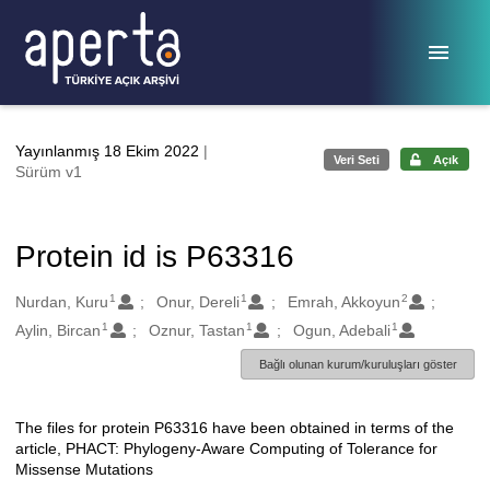
Ana sayfaya geç
Yayınlanmış 18 Ekim 2022
|
Veri Seti
Açık
Sürüm v1
Protein id is P63316
1
1
2
Oluşturanlar
Nurdan, Kuru
Onur, Dereli
Emrah, Akkoyun
1
1
1
Aylin, Bircan
Oznur, Tastan
Ogun, Adebali
Bağlı olunan kurum/kuruluşları göster
The files for protein P63316 have been obtained in terms of the
Açıklama
article, PHACT: Phylogeny-Aware Computing of Tolerance for
Missense Mutations