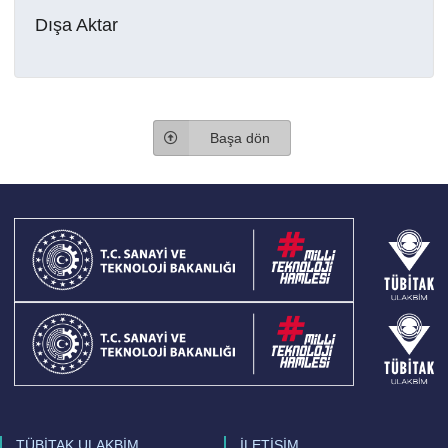
Dışa Aktar
Başa dön
TÜBİTAK ULAKBİM
İLETİŞİM