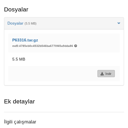
Dosyalar
Dosyalar
(5.5 MB)
P63316.tar.gz
md5:4785eb0c4532b546ba6770f45a9dda86
5.5 MB
İndir
Ek detaylar
İlgili çalışmalar