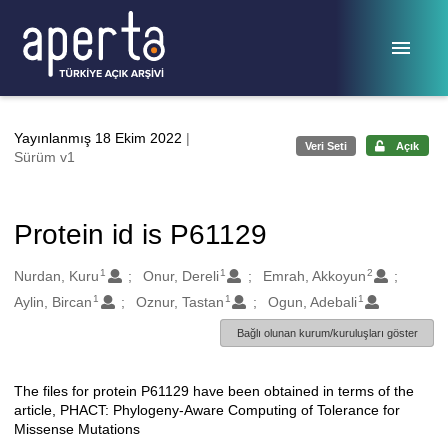
Ana sayfaya geç
Yayınlanmış 18 Ekim 2022
|
Veri Seti
Açık
Sürüm v1
Protein id is P61129
1
1
2
Oluşturanlar
Nurdan, Kuru
Onur, Dereli
Emrah, Akkoyun
1
1
1
Aylin, Bircan
Oznur, Tastan
Ogun, Adebali
Bağlı olunan kurum/kuruluşları göster
The files for protein P61129 have been obtained in terms of the
Açıklama
article, PHACT: Phylogeny-Aware Computing of Tolerance for
Missense Mutations