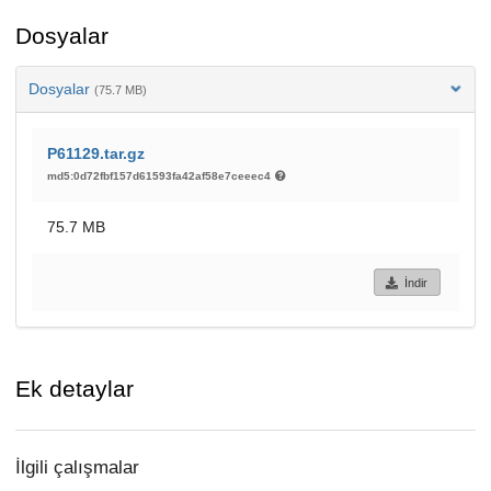
Dosyalar
Dosyalar
(75.7 MB)
P61129.tar.gz
md5:0d72fbf157d61593fa42af58e7ceeec4
75.7 MB
İndir
Ek detaylar
İlgili çalışmalar