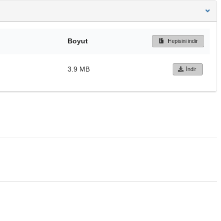
Boyut
Hepisini indir
3.9 MB
İndir