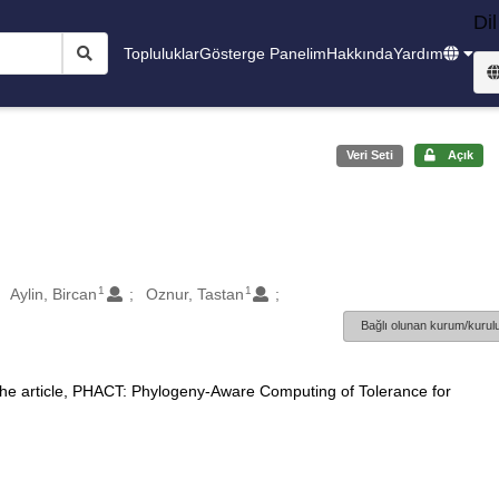
Dil
Topluluklar
Gösterge Panelim
Hakkında
Yardım
Veri Seti
Açık
1
1
Aylin, Bircan
Oznur, Tastan
Bağlı olunan kurum/kurulu
 the article, PHACT: Phylogeny-Aware Computing of Tolerance for