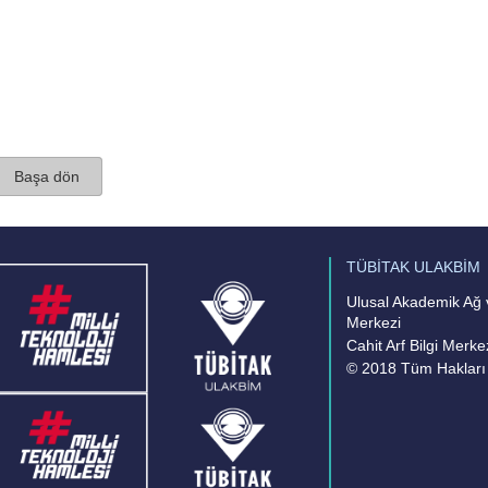
Başa dön
TÜBİTAK ULAKBİM
Ulusal Akademik Ağ v
Merkezi
Cahit Arf Bilgi Merke
© 2018 Tüm Hakları 