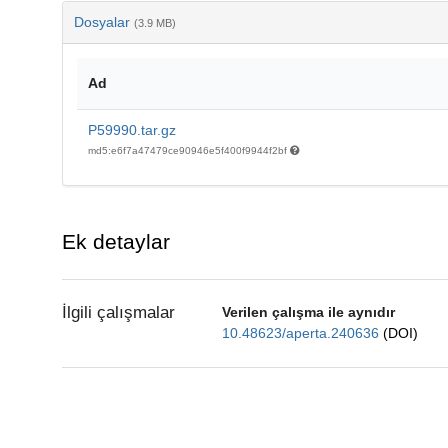
Dosyalar
(3.9 MB)
Ad
P59990.tar.gz
md5:e6f7a47479ce90946e5f400f9944f2bf
Ek detaylar
İlgili çalışmalar
Verilen çalışma ile aynıdır
10.48623/aperta.240636
(DOI)