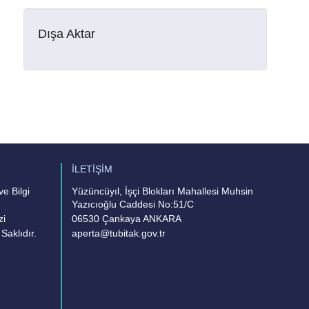
Dışa Aktar
İLETİŞİM
e Bilgi
Yüzüncüyıl, İşçi Blokları Mahallesi Muhsin
Yazıcıoğlu Caddesi No:51/C
zi
06530 Çankaya ANKARA
Saklıdır.
aperta@tubitak.gov.tr