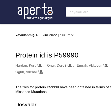
Ana sayfaya geç
Yayınlanmış 18 Ekim 2022
| Sürüm v1
Protein id is P59990
1
1
2
Oluşturanlar
Nurdan, Kuru
Onur, Dereli
Emrah, Akkoyun
1
Ogun, Adebali
The files for protein P59990 have been obtained in terms of
Açıklama
Missense Mutations
Dosyalar