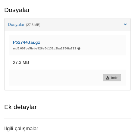
Dosyalar
Dosyalar
(27.3 MB)
P52744.tar.gz
md5:097ce5fcbe926e5d131c2ba2356fa713
27.3 MB
İndir
Ek detaylar
İlgili çalışmalar