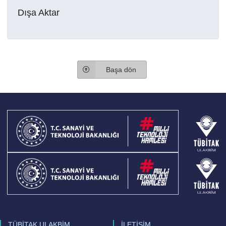
Dışa Aktar
Başa dön
TÜBİTAK ULAKBİM
İLETİŞİM