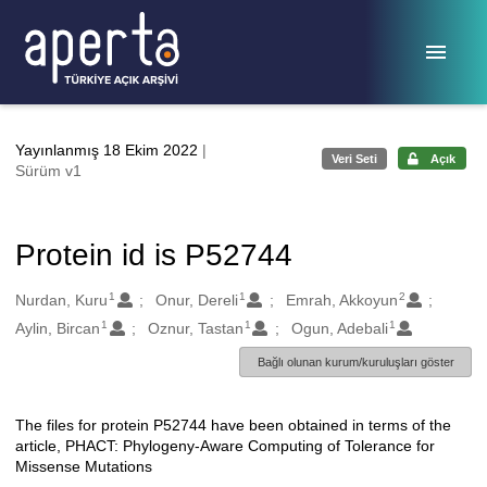
Ana sayfaya geç
Yayınlanmış 18 Ekim 2022
|
Veri Seti
Açık
Sürüm v1
Protein id is P52744
1
1
2
Oluşturanlar
Nurdan, Kuru
Onur, Dereli
Emrah, Akkoyun
1
1
1
Aylin, Bircan
Oznur, Tastan
Ogun, Adebali
Bağlı olunan kurum/kuruluşları göster
The files for protein P52744 have been obtained in terms of the
Açıklama
article, PHACT: Phylogeny-Aware Computing of Tolerance for
Missense Mutations