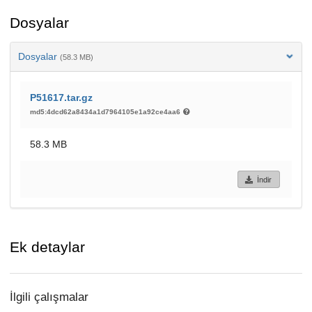
Dosyalar
Dosyalar
(58.3 MB)
P51617.tar.gz
md5:4dcd62a8434a1d7964105e1a92ce4aa6
58.3 MB
İndir
Ek detaylar
İlgili çalışmalar