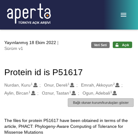
Ana sayfaya geç
Yayınlanmış 18 Ekim 2022
|
Veri Seti
Açık
Sürüm v1
Protein id is P51617
1
1
2
Oluşturanlar
Nurdan, Kuru
Onur, Dereli
Emrah, Akkoyun
1
1
1
Aylin, Bircan
Oznur, Tastan
Ogun, Adebali
Bağlı olunan kurum/kuruluşları göster
The files for protein P51617 have been obtained in terms of the
Açıklama
article, PHACT: Phylogeny-Aware Computing of Tolerance for
Missense Mutations