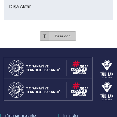
Dışa Aktar
Başa dön
TÜBİTAK ULAKBİM
İLETİŞİM