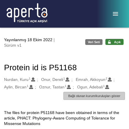
Ana sayfaya geç
Yayınlanmış 18 Ekim 2022
|
Veri Seti
Açık
Sürüm v1
Protein id is P51168
1
1
2
Oluşturanlar
Nurdan, Kuru
Onur, Dereli
Emrah, Akkoyun
1
1
1
Aylin, Bircan
Oznur, Tastan
Ogun, Adebali
Bağlı olunan kurum/kuruluşları göster
The files for protein P51168 have been obtained in terms of the
Açıklama
article, PHACT: Phylogeny-Aware Computing of Tolerance for
Missense Mutations