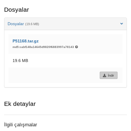
Dosyalar
Dosyalar
(19.6 MB)
P51168.tar.gz
md5:cabf148a14645d9820f6883997a78143
19.6 MB
İndir
Ek detaylar
İlgili çalışmalar