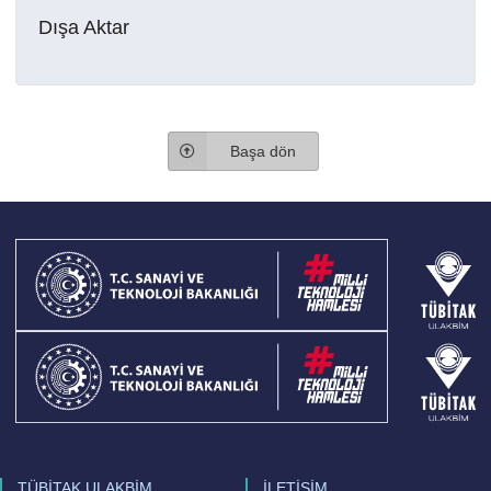
Dışa Aktar
Başa dön
TÜBİTAK ULAKBİM
İLETİŞİM