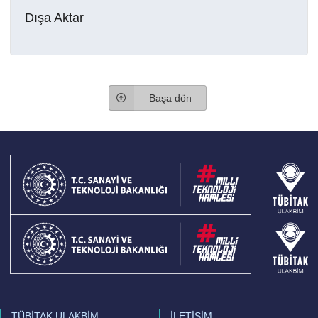
Dışa Aktar
Başa dön
TÜBİTAK ULAKBİM
İLETİŞİM