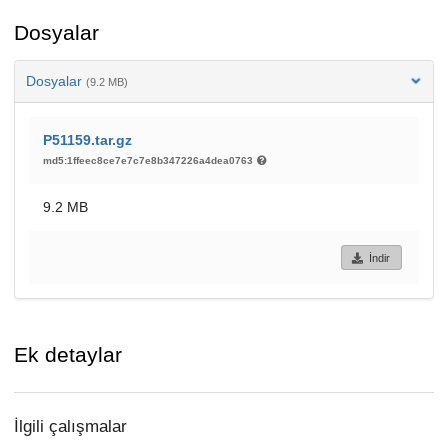
Dosyalar
Dosyalar
(9.2 MB)
P51159.tar.gz
md5:1ffeec8ce7e7c7e8b347226a4dea0763
9.2 MB
İndir
Ek detaylar
İlgili çalışmalar