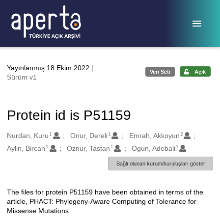
Ana sayfaya geç
Yayınlanmış 18 Ekim 2022
|
Veri Seti
Açık
Sürüm v1
Protein id is P51159
1
1
2
Oluşturanlar
Nurdan, Kuru
Onur, Dereli
Emrah, Akkoyun
1
1
1
Aylin, Bircan
Oznur, Tastan
Ogun, Adebali
Bağlı olunan kurum/kuruluşları göster
The files for protein P51159 have been obtained in terms of the
Açıklama
article, PHACT: Phylogeny-Aware Computing of Tolerance for
Missense Mutations