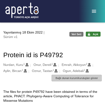
Ana sayfaya geç
Yayınlanmış 18 Ekim 2022
|
Veri Seti
Açık
Sürüm v1
Protein id is P49792
1
1
2
Oluşturanlar
Nurdan, Kuru
Onur, Dereli
Emrah, Akkoyun
1
1
1
Aylin, Bircan
Oznur, Tastan
Ogun, Adebali
Bağlı olunan kurum/kuruluşları göster
The files for protein P49792 have been obtained in terms of the
Açıklama
article, PHACT: Phylogeny-Aware Computing of Tolerance for
Missense Mutations