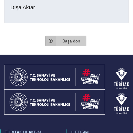
Dışa Aktar
Başa dön
TÜBİTAK ULAKBİM
İLETİŞİM