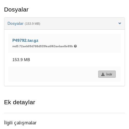
Dosyalar
Dosyalar
(153.9 MB)
P49792.tar.gz
md5:72aeb09d788d939fea6f63aebae8e89b
153.9 MB
İndir
Ek detaylar
İlgili çalışmalar