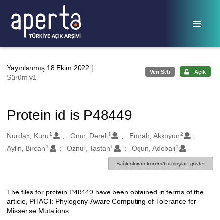
Ana sayfaya geç
Yayınlanmış 18 Ekim 2022
|
Veri Seti
Açık
Sürüm v1
Protein id is P48449
1
1
2
Oluşturanlar
Nurdan, Kuru
Onur, Dereli
Emrah, Akkoyun
1
1
1
Aylin, Bircan
Oznur, Tastan
Ogun, Adebali
Bağlı olunan kurum/kuruluşları göster
The files for protein P48449 have been obtained in terms of the
Açıklama
article, PHACT: Phylogeny-Aware Computing of Tolerance for
Missense Mutations