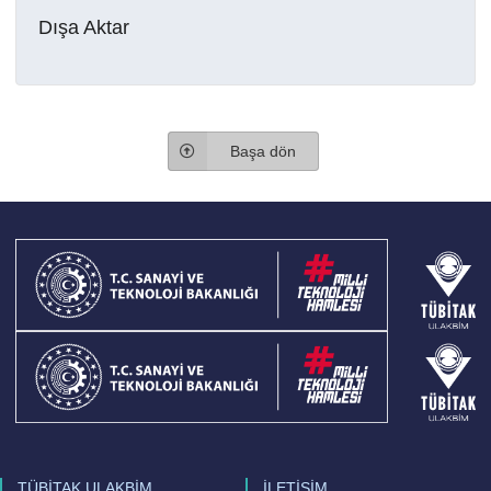
Dışa Aktar
Başa dön
TÜBİTAK ULAKBİM
İLETİŞİM