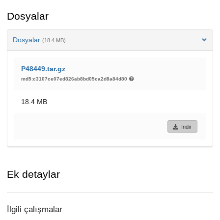
Dosyalar
Dosyalar
(18.4 MB)
P48449.tar.gz
md5:c3107ce07ed826ab8bd05ca2d8a84d80
18.4 MB
İndir
Ek detaylar
İlgili çalışmalar