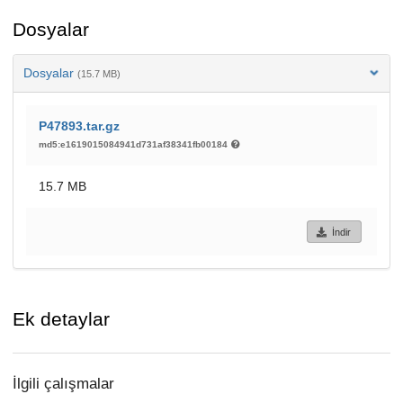
Dosyalar
Dosyalar
(15.7 MB)
P47893.tar.gz
md5:e1619015084941d731af38341fb00184
15.7 MB
İndir
Ek detaylar
İlgili çalışmalar