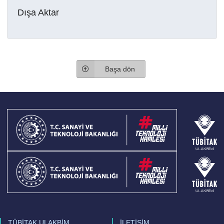
Dışa Aktar
Başa dön
TÜBİTAK ULAKBİM
İLETİŞİM