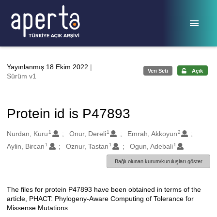
Ana sayfaya geç
Yayınlanmış 18 Ekim 2022
|
Veri Seti
Açık
Sürüm v1
Protein id is P47893
1
1
2
Oluşturanlar
Nurdan, Kuru
Onur, Dereli
Emrah, Akkoyun
1
1
1
Aylin, Bircan
Oznur, Tastan
Ogun, Adebali
Bağlı olunan kurum/kuruluşları göster
The files for protein P47893 have been obtained in terms of the
Açıklama
article, PHACT: Phylogeny-Aware Computing of Tolerance for
Missense Mutations