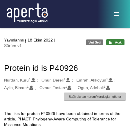
Ana sayfaya geç
Yayınlanmış 18 Ekim 2022
|
Veri Seti
Açık
Sürüm v1
Protein id is P40926
1
1
2
Oluşturanlar
Nurdan, Kuru
Onur, Dereli
Emrah, Akkoyun
1
1
1
Aylin, Bircan
Oznur, Tastan
Ogun, Adebali
Bağlı olunan kurum/kuruluşları göster
The files for protein P40926 have been obtained in terms of the
Açıklama
article, PHACT: Phylogeny-Aware Computing of Tolerance for
Missense Mutations