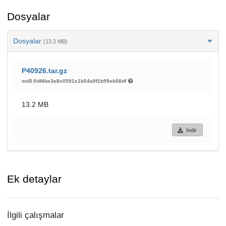
Dosyalar
Dosyalar
(13.2 MB)
P40926.tar.gz
md5:0df4be3e8c0591e1b54a9f1b99eb58df
13.2 MB
İndir
Ek detaylar
İlgili çalışmalar