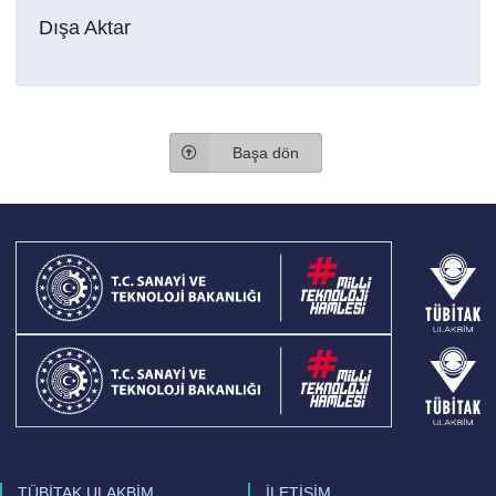
Dışa Aktar
Başa dön
TÜBİTAK ULAKBİM
İLETİŞİM