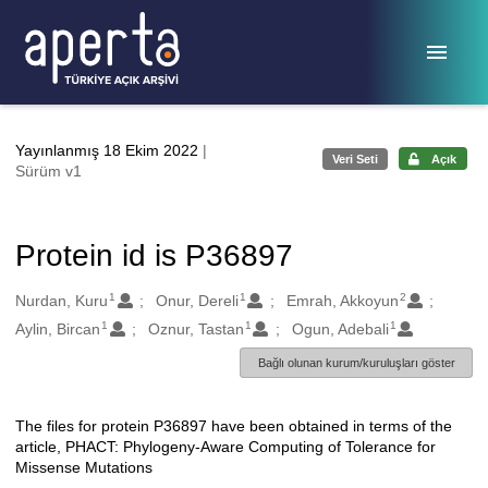
Ana sayfaya geç
Yayınlanmış 18 Ekim 2022
|
Veri Seti
Açık
Sürüm v1
Protein id is P36897
1
1
2
Oluşturanlar
Nurdan, Kuru
Onur, Dereli
Emrah, Akkoyun
1
1
1
Aylin, Bircan
Oznur, Tastan
Ogun, Adebali
Bağlı olunan kurum/kuruluşları göster
The files for protein P36897 have been obtained in terms of the
Açıklama
article, PHACT: Phylogeny-Aware Computing of Tolerance for
Missense Mutations