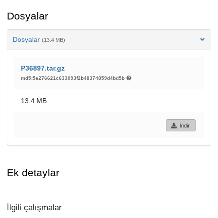
Dosyalar
Dosyalar
(13.4 MB)
P36897.tar.gz
md5:5e276621c633093f2b48374859d4bd5b
13.4 MB
İndir
Ek detaylar
İlgili çalışmalar