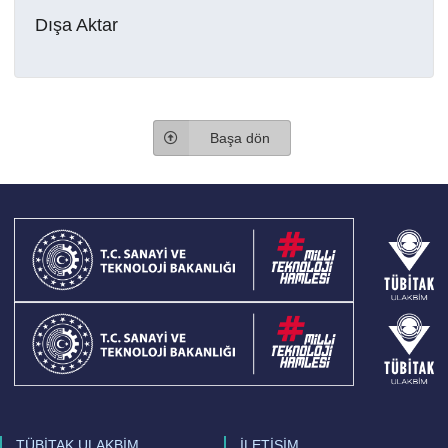
Dışa Aktar
Başa dön
TÜBİTAK ULAKBİM
İLETİŞİM