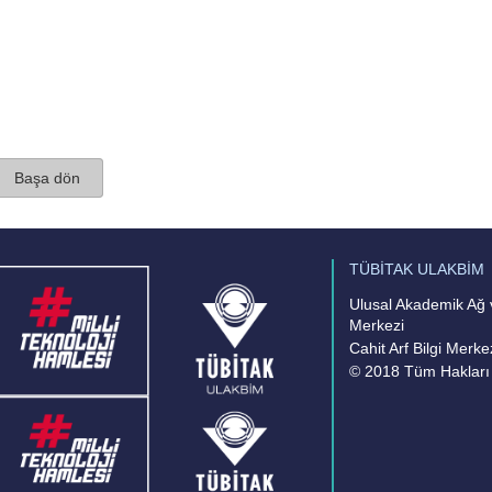
Başa dön
TÜBİTAK ULAKBİM
Ulusal Akademik Ağ v
Merkezi
Cahit Arf Bilgi Merke
© 2018 Tüm Hakları 