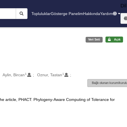
Dil
Topluluklar
Gösterge Panelim
Hakkında
Yardım
Veri Seti
Açık
1
1
Aylin, Bircan
Oznur, Tastan
Bağlı olunan kurum/kurulu
 the article, PHACT: Phylogeny-Aware Computing of Tolerance for