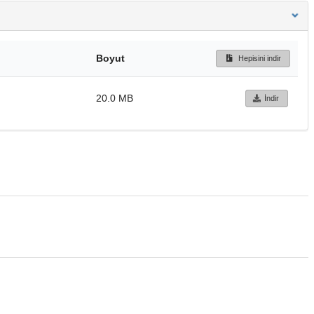
Boyut
Hepisini indir
20.0 MB
İndir