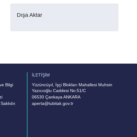
Dışa Aktar
İLETİŞİM
e Bilgi
Yüzüncüyıl, İşçi Blokları Mahallesi Muhsin
Yazıcıoğlu Caddesi No:51/C
zi
06530 Çankaya ANKARA
Saklıdır.
aperta@tubitak.gov.tr