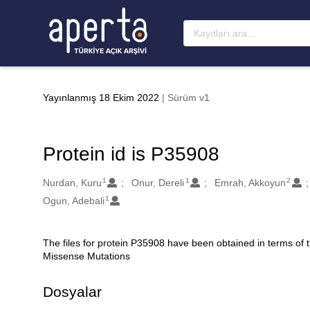
Ana sayfaya geç
Yayınlanmış 18 Ekim 2022
| Sürüm v1
Protein id is P35908
1
1
2
Oluşturanlar
Nurdan, Kuru
Onur, Dereli
Emrah, Akkoyun
1
Ogun, Adebali
The files for protein P35908 have been obtained in terms of
Açıklama
Missense Mutations
Dosyalar