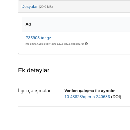
Dosyalar
(20.0 MB)
Ad
P35908.tar.gz
md5:f0a71edb484f306321ddb15a8c8e1fbf
Ek detaylar
İlgili çalışmalar
Verilen çalışma ile aynıdır
10.48623/aperta.240636
(DOI)