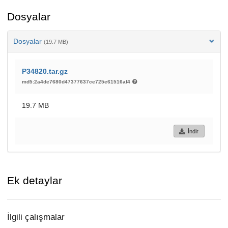
Dosyalar
Dosyalar
(19.7 MB)
P34820.tar.gz
md5:2a4de7680d47377637ce725e61516af4
19.7 MB
İndir
Ek detaylar
İlgili çalışmalar