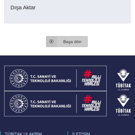
Dışa Aktar
Başa dön
TÜBİTAK ULAKBİM
İLETİŞİM