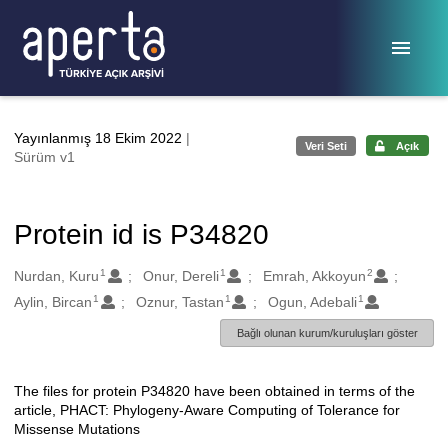
Ana sayfaya geç
Yayınlanmış 18 Ekim 2022
|
Veri Seti
Açık
Sürüm v1
Protein id is P34820
1
1
2
Oluşturanlar
Nurdan, Kuru
Onur, Dereli
Emrah, Akkoyun
1
1
1
Aylin, Bircan
Oznur, Tastan
Ogun, Adebali
Bağlı olunan kurum/kuruluşları göster
The files for protein P34820 have been obtained in terms of the
Açıklama
article, PHACT: Phylogeny-Aware Computing of Tolerance for
Missense Mutations