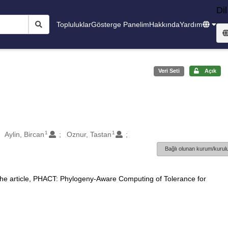
Dil
Topluluklar
Gösterge Panelim
Hakkında
Yardım
Veri Seti
Açık
1
1
Aylin, Bircan
Oznur, Tastan
Bağlı olunan kurum/kurulu
 the article, PHACT: Phylogeny-Aware Computing of Tolerance for