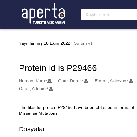
Ana sayfaya geç
Yayınlanmış 18 Ekim 2022
| Sürüm v1
Protein id is P29466
1
1
2
Oluşturanlar
Nurdan, Kuru
Onur, Dereli
Emrah, Akkoyun
1
Ogun, Adebali
The files for protein P29466 have been obtained in terms of
Açıklama
Missense Mutations
Dosyalar