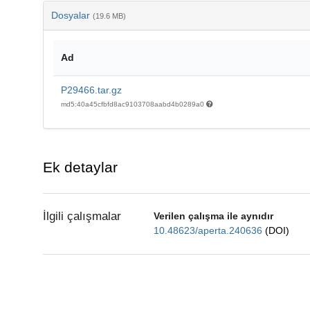
Dosyalar
(19.6 MB)
Ad
P29466.tar.gz
md5:40a45cfbfd8ac9103708aabd4b0289a0
Ek detaylar
İlgili çalışmalar
Verilen çalışma ile aynıdır
10.48623/aperta.240636
(DOI)