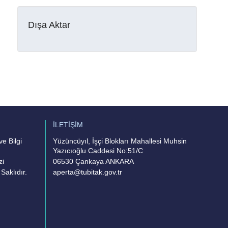
Dışa Aktar
İLETİŞİM
e Bilgi
Yüzüncüyıl, İşçi Blokları Mahallesi Muhsin
Yazıcıoğlu Caddesi No:51/C
zi
06530 Çankaya ANKARA
Saklıdır.
aperta@tubitak.gov.tr