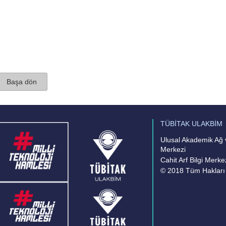
Başa dön
TÜBİTAK ULAKBİM
Ulusal Akademik Ağ v
Merkezi
Cahit Arf Bilgi Merke
© 2018 Tüm Hakları 