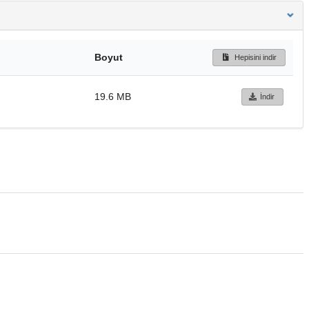
Boyut
Hepisini indir
19.6 MB
İndir