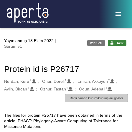
Ana sayfaya geç
Yayınlanmış 18 Ekim 2022
|
Veri Seti
Açık
Sürüm v1
Protein id is P26717
1
1
2
Oluşturanlar
Nurdan, Kuru
Onur, Dereli
Emrah, Akkoyun
1
1
1
Aylin, Bircan
Oznur, Tastan
Ogun, Adebali
Bağlı olunan kurum/kuruluşları göster
The files for protein P26717 have been obtained in terms of the
Açıklama
article, PHACT: Phylogeny-Aware Computing of Tolerance for
Missense Mutations