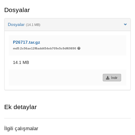
Dosyalar
Dosyalar
(14.1 MB)
P26717.tar.gz
md5:2c56ae12f8add454eb709e5c9df69890
14.1 MB
İndir
Ek detaylar
İlgili çalışmalar