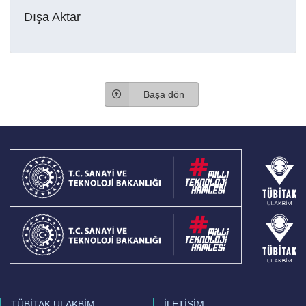
Dışa Aktar
Başa dön
TÜBİTAK ULAKBİM
İLETİŞİM