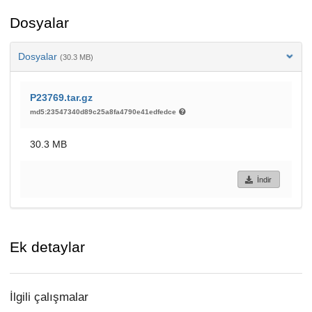
Dosyalar
Dosyalar
(30.3 MB)
P23769.tar.gz
md5:23547340d89c25a8fa4790e41edfedce
30.3 MB
İndir
Ek detaylar
İlgili çalışmalar