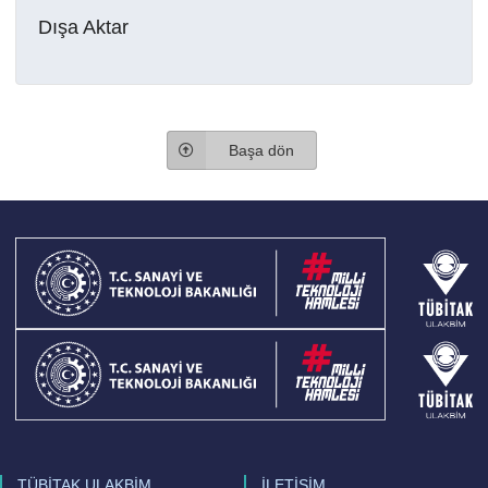
Dışa Aktar
Başa dön
TÜBİTAK ULAKBİM
İLETİŞİM