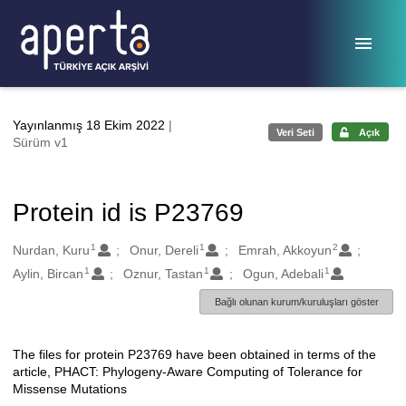
Ana sayfaya geç
Yayınlanmış 18 Ekim 2022
|
Veri Seti
Açık
Sürüm v1
Protein id is P23769
1
1
2
Oluşturanlar
Nurdan, Kuru
Onur, Dereli
Emrah, Akkoyun
1
1
1
Aylin, Bircan
Oznur, Tastan
Ogun, Adebali
Bağlı olunan kurum/kuruluşları göster
The files for protein P23769 have been obtained in terms of the
Açıklama
article, PHACT: Phylogeny-Aware Computing of Tolerance for
Missense Mutations