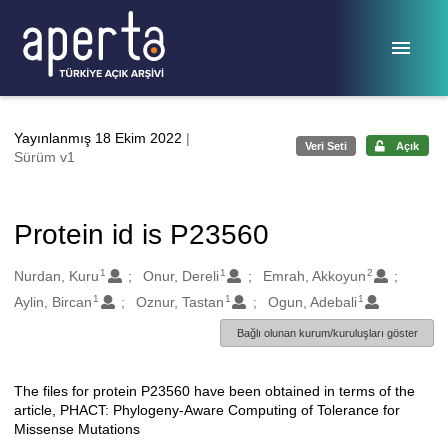
Ana sayfaya geç
Yayınlanmış 18 Ekim 2022
|
Veri Seti
Açık
Sürüm v1
Protein id is P23560
1
1
2
Oluşturanlar
Nurdan, Kuru
Onur, Dereli
Emrah, Akkoyun
1
1
1
Aylin, Bircan
Oznur, Tastan
Ogun, Adebali
Bağlı olunan kurum/kuruluşları göster
The files for protein P23560 have been obtained in terms of the
Açıklama
article, PHACT: Phylogeny-Aware Computing of Tolerance for
Missense Mutations