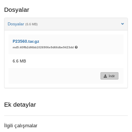
Dosyalar
Dosyalar
(6.6 MB)
P23560.tar.gz
md5:40ffb2df4bb1026906e9d66dbe9423dd
6.6 MB
İndir
Ek detaylar
İlgili çalışmalar