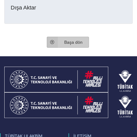
Dışa Aktar
Başa dön
TÜBİTAK ULAKBİM
İLETİŞİM