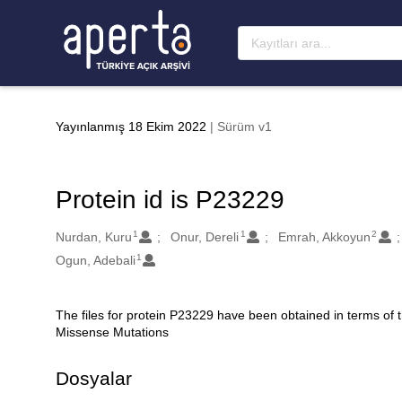
Ana sayfaya geç
Yayınlanmış 18 Ekim 2022
| Sürüm v1
Protein id is P23229
1
1
2
Oluşturanlar
Nurdan, Kuru
Onur, Dereli
Emrah, Akkoyun
1
Ogun, Adebali
The files for protein P23229 have been obtained in terms of
Açıklama
Missense Mutations
Dosyalar