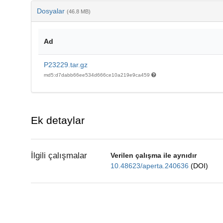
Dosyalar
(46.8 MB)
Ad
P23229.tar.gz
md5:d7dabb66ee534d666ce10a219e9ca459
Ek detaylar
İlgili çalışmalar
Verilen çalışma ile aynıdır
10.48623/aperta.240636
(DOI)