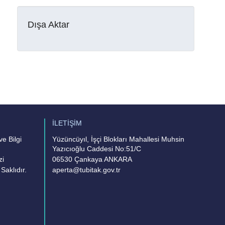
Dışa Aktar
İLETİŞİM
e Bilgi
Yüzüncüyıl, İşçi Blokları Mahallesi Muhsin
Yazıcıoğlu Caddesi No:51/C
zi
06530 Çankaya ANKARA
Saklıdır.
aperta@tubitak.gov.tr