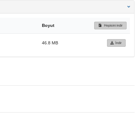
Boyut
Hepisini indir
46.8 MB
İndir