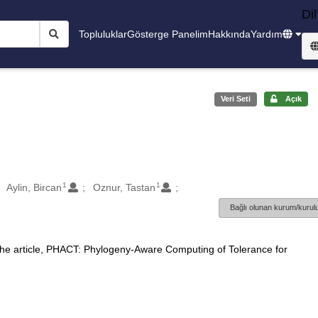
Dil
Topluluklar
Gösterge Panelim
Hakkında
Yardım
Veri Seti
Açık
1
1
Aylin, Bircan
Oznur, Tastan
Bağlı olunan kurum/kurulu
 the article, PHACT: Phylogeny-Aware Computing of Tolerance for