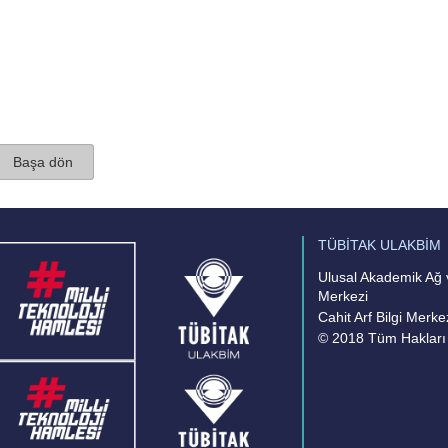
Başa dön
TÜBİTAK ULAKBİM
Ulusal Akademik Ağ v
Merkezi
Cahit Arf Bilgi Merke
© 2018 Tüm Hakları 