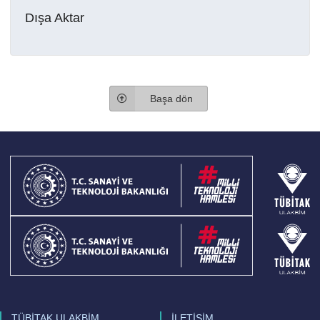
Dışa Aktar
Başa dön
TÜBİTAK ULAKBİM
İLETİŞİM