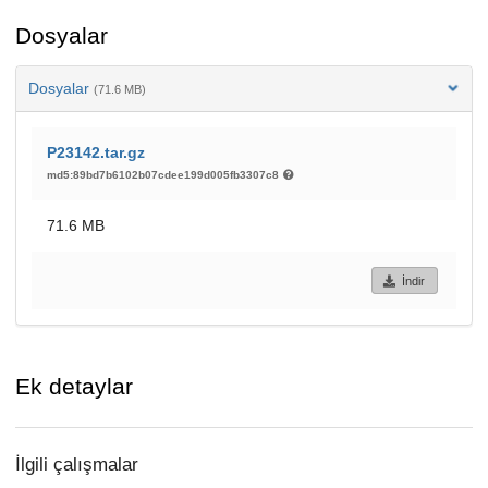
Dosyalar
Dosyalar
(71.6 MB)
P23142.tar.gz
md5:89bd7b6102b07cdee199d005fb3307c8
71.6 MB
İndir
Ek detaylar
İlgili çalışmalar