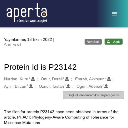
Ana sayfaya geç
Yayınlanmış 18 Ekim 2022
|
Veri Seti
Açık
Sürüm v1
Protein id is P23142
1
1
2
Oluşturanlar
Nurdan, Kuru
Onur, Dereli
Emrah, Akkoyun
1
1
1
Aylin, Bircan
Oznur, Tastan
Ogun, Adebali
Bağlı olunan kurum/kuruluşları göster
The files for protein P23142 have been obtained in terms of the
Açıklama
article, PHACT: Phylogeny-Aware Computing of Tolerance for
Missense Mutations