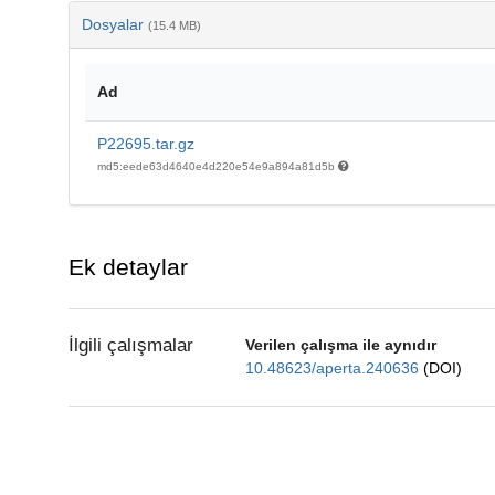
Dosyalar
(15.4 MB)
Ad
P22695.tar.gz
md5:eede63d4640e4d220e54e9a894a81d5b
Ek detaylar
İlgili çalışmalar
Verilen çalışma ile aynıdır
10.48623/aperta.240636
(DOI)