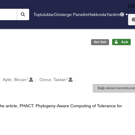
Dil
Topluluklar
Gösterge Panelim
Hakkında
Yardım
Veri Seti
Açık
1
1
Aylin, Bircan
Oznur, Tastan
Bağlı olunan kurum/kurulu
 the article, PHACT: Phylogeny-Aware Computing of Tolerance for