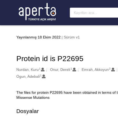
Ana sayfaya geç
Yayınlanmış 18 Ekim 2022
| Sürüm v1
Protein id is P22695
1
1
2
Oluşturanlar
Nurdan, Kuru
Onur, Dereli
Emrah, Akkoyun
1
Ogun, Adebali
The files for protein P22695 have been obtained in terms of
Açıklama
Missense Mutations
Dosyalar