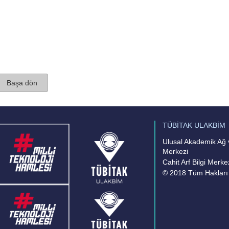
Başa dön
TÜBİTAK ULAKBİM
Ulusal Akademik Ağ v
Merkezi
Cahit Arf Bilgi Merke
© 2018 Tüm Hakları 