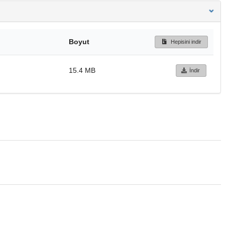
Boyut
Hepisini indir
15.4 MB
İndir