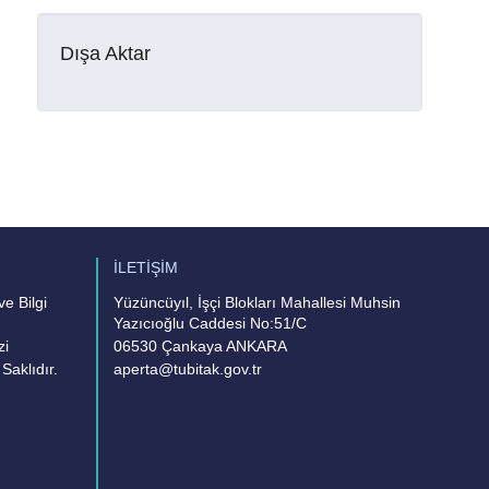
Dışa Aktar
İLETİŞİM
e Bilgi
Yüzüncüyıl, İşçi Blokları Mahallesi Muhsin
Yazıcıoğlu Caddesi No:51/C
zi
06530 Çankaya ANKARA
Saklıdır.
aperta@tubitak.gov.tr