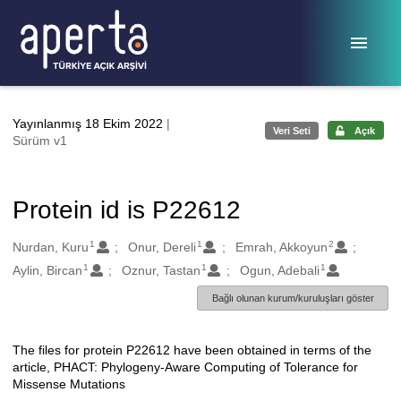
Ana sayfaya geç
Yayınlanmış 18 Ekim 2022
|
Veri Seti
Açık
Sürüm v1
Protein id is P22612
1
1
2
Oluşturanlar
Nurdan, Kuru
Onur, Dereli
Emrah, Akkoyun
1
1
1
Aylin, Bircan
Oznur, Tastan
Ogun, Adebali
Bağlı olunan kurum/kuruluşları göster
The files for protein P22612 have been obtained in terms of the
Açıklama
article, PHACT: Phylogeny-Aware Computing of Tolerance for
Missense Mutations