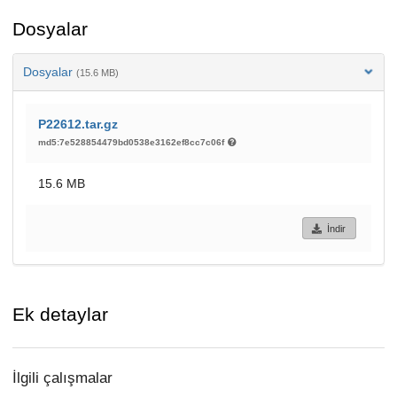
Dosyalar
Dosyalar
(15.6 MB)
P22612.tar.gz
md5:7e528854479bd0538e3162ef8cc7c06f
15.6 MB
İndir
Ek detaylar
İlgili çalışmalar