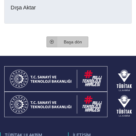
Dışa Aktar
Başa dön
TÜBİTAK ULAKBİM
İLETİŞİM