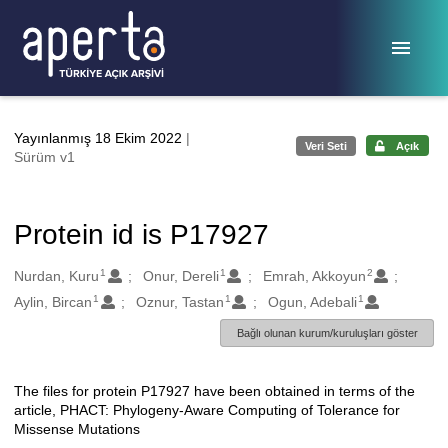
Ana sayfaya geç
Yayınlanmış 18 Ekim 2022
|
Veri Seti
Açık
Sürüm v1
Protein id is P17927
1
1
2
Oluşturanlar
Nurdan, Kuru
Onur, Dereli
Emrah, Akkoyun
1
1
1
Aylin, Bircan
Oznur, Tastan
Ogun, Adebali
Bağlı olunan kurum/kuruluşları göster
The files for protein P17927 have been obtained in terms of the
Açıklama
article, PHACT: Phylogeny-Aware Computing of Tolerance for
Missense Mutations