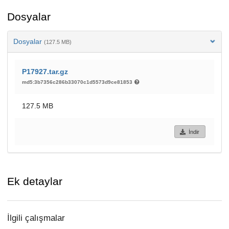
Dosyalar
Dosyalar
(127.5 MB)
P17927.tar.gz
md5:3b7356c286b33070c1d5573d9ce81853
127.5 MB
İndir
Ek detaylar
İlgili çalışmalar