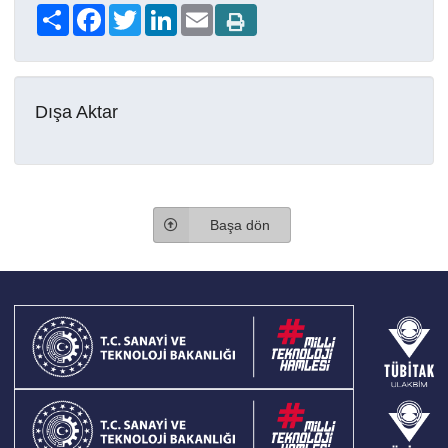
Share
Facebook
Twitter
LinkedIn
Email
Dışa Aktar
Başa dön