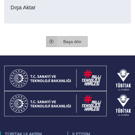
Dışa Aktar
Başa dön
TÜBİTAK ULAKBİM
İLETİŞİM