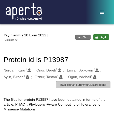
Ana sayfaya geç
Yayınlanmış 18 Ekim 2022
|
Veri Seti
Açık
Sürüm v1
Protein id is P13987
1
1
2
Oluşturanlar
Nurdan, Kuru
Onur, Dereli
Emrah, Akkoyun
1
1
1
Aylin, Bircan
Oznur, Tastan
Ogun, Adebali
Bağlı olunan kurum/kuruluşları göster
The files for protein P13987 have been obtained in terms of the
Açıklama
article, PHACT: Phylogeny-Aware Computing of Tolerance for
Missense Mutations