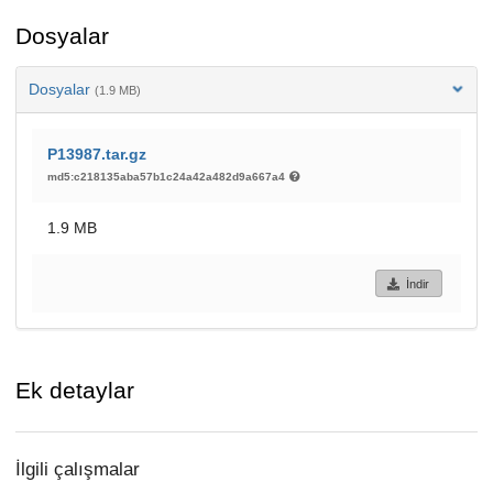
Dosyalar
Dosyalar
(1.9 MB)
P13987.tar.gz
md5:c218135aba57b1c24a42a482d9a667a4
1.9 MB
İndir
Ek detaylar
İlgili çalışmalar