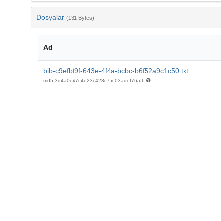
Dosyalar
(131 Bytes)
Ad
bib-c9efbf9f-643e-4f4a-bcbc-b6f52a9c1c50.txt
md5:3d4a0e47c4e23c428c7ac03adef76af6