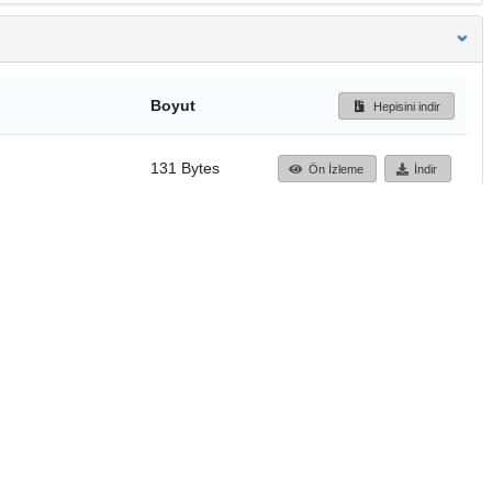
Boyut
Hepisini indir
131 Bytes
Ön İzleme
İndir
Başa dön
TÜBİTAK ULAKBİM
Ulusal Akademik Ağ v
Merkezi
Cahit Arf Bilgi Merke