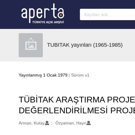
Ana sayfaya geç
TUBITAK yayınları (1965-1985)
Yayınlanmış 1 Ocak 1979
| Sürüm v1
TÜBİTAK ARAŞTIRMA PROJ
DEĞERLENDİRİLMESİ PROJE
Oluşturanlar
Arman, Kutay
Özyaman, Hayri