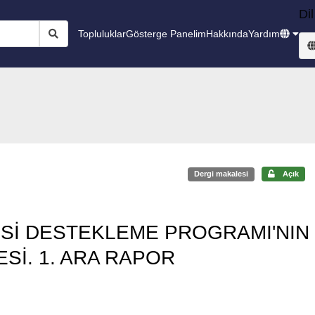
Dil
Topluluklar
Gösterge Panelim
Hakkında
Yardım
Dergi makalesi
Açık
ESİ DESTEKLEME PROGRAMI'NIN
Sİ. 1. ARA RAPOR