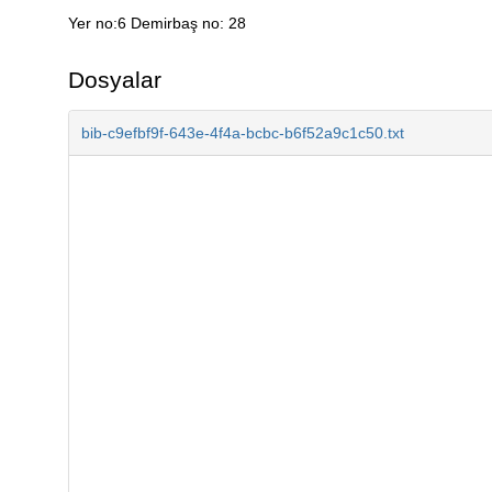
Yer no:6 Demirbaş no: 28
Açıklama
Dosyalar
bib-c9efbf9f-643e-4f4a-bcbc-b6f52a9c1c50.txt