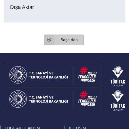
Dışa Aktar
Başa dön
TÜBİTAK ULAKBİM
İLETİŞİM