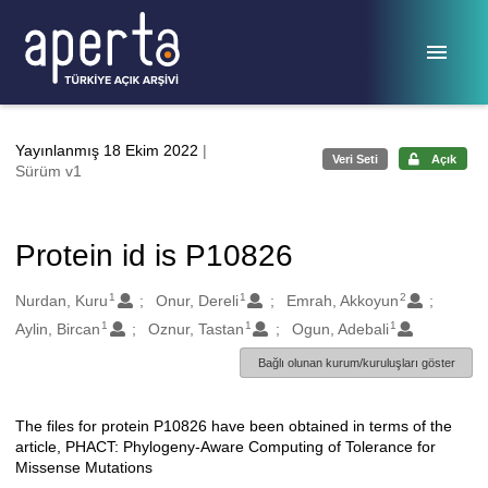
Ana sayfaya geç
Yayınlanmış 18 Ekim 2022
|
Veri Seti
Açık
Sürüm v1
Protein id is P10826
1
1
2
Oluşturanlar
Nurdan, Kuru
Onur, Dereli
Emrah, Akkoyun
1
1
1
Aylin, Bircan
Oznur, Tastan
Ogun, Adebali
Bağlı olunan kurum/kuruluşları göster
The files for protein P10826 have been obtained in terms of the
Açıklama
article, PHACT: Phylogeny-Aware Computing of Tolerance for
Missense Mutations