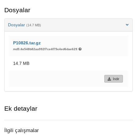
Dosyalar
Dosyalar
(14.7 MB)
P10826.tar.gz
md5:4e548b82aa992f7ce4f79e4ed6dae629
14.7 MB
İndir
Ek detaylar
İlgili çalışmalar