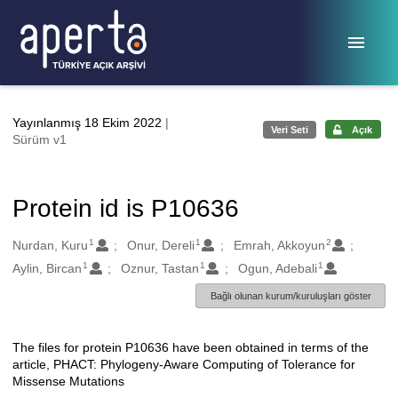
Ana sayfaya geç
Yayınlanmış 18 Ekim 2022
|
Veri Seti
Açık
Sürüm v1
Protein id is P10636
1
1
2
Oluşturanlar
Nurdan, Kuru
Onur, Dereli
Emrah, Akkoyun
1
1
1
Aylin, Bircan
Oznur, Tastan
Ogun, Adebali
Bağlı olunan kurum/kuruluşları göster
The files for protein P10636 have been obtained in terms of the
Açıklama
article, PHACT: Phylogeny-Aware Computing of Tolerance for
Missense Mutations