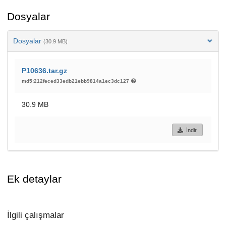
Dosyalar
Dosyalar
(30.9 MB)
P10636.tar.gz
md5:212feced33edb21ebb9814a1ec3dc127
30.9 MB
İndir
Ek detaylar
İlgili çalışmalar