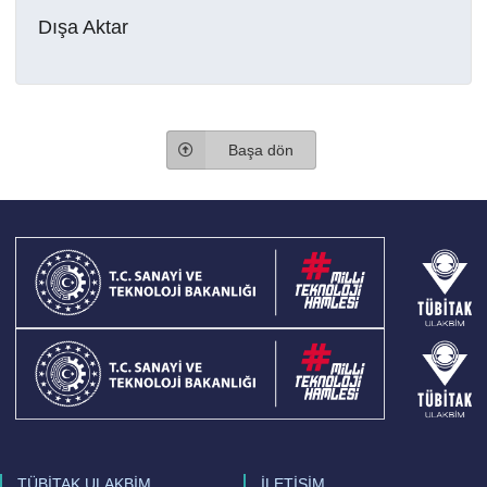
Dışa Aktar
Başa dön
TÜBİTAK ULAKBİM
İLETİŞİM