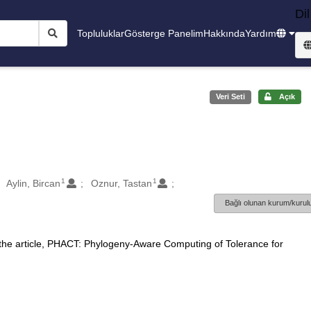
Dil
Topluluklar
Gösterge Panelim
Hakkında
Yardım
Veri Seti
Açık
1
1
Aylin, Bircan
Oznur, Tastan
Bağlı olunan kurum/kurulu
 the article, PHACT: Phylogeny-Aware Computing of Tolerance for