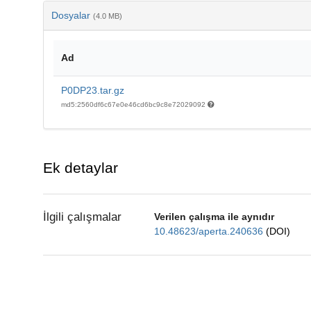
Dosyalar
(4.0 MB)
Ad
P0DP23.tar.gz
md5:2560df6c67e0e46cd6bc9c8e72029092
Ek detaylar
İlgili çalışmalar
Verilen çalışma ile aynıdır
10.48623/aperta.240636
(DOI)