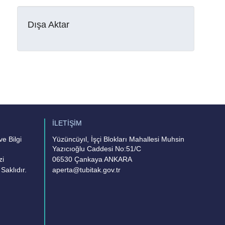
Dışa Aktar
İLETİŞİM
e Bilgi
Yüzüncüyıl, İşçi Blokları Mahallesi Muhsin
Yazıcıoğlu Caddesi No:51/C
zi
06530 Çankaya ANKARA
Saklıdır.
aperta@tubitak.gov.tr