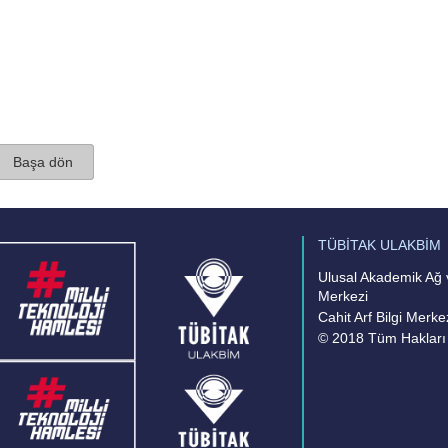
Başa dön
TÜBİTAK ULAKBİM
Ulusal Akademik Ağ v
Merkezi
Cahit Arf Bilgi Merke
© 2018 Tüm Hakları 