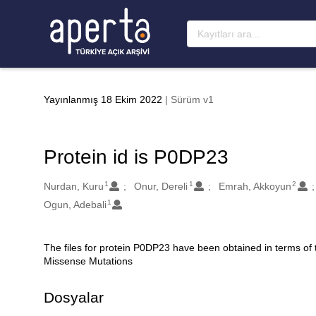
Ana sayfaya geç
Yayınlanmış 18 Ekim 2022
| Sürüm v1
Protein id is P0DP23
1
1
2
Oluşturanlar
Nurdan, Kuru
Onur, Dereli
Emrah, Akkoyun
1
Ogun, Adebali
The files for protein P0DP23 have been obtained in terms of
Açıklama
Missense Mutations
Dosyalar