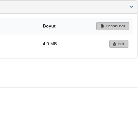
Boyut
Hepisini indir
4.0 MB
İndir