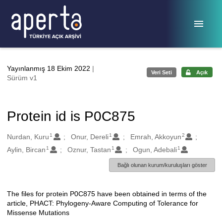
Ana sayfaya geç
Yayınlanmış 18 Ekim 2022
|
Veri Seti
Açık
Sürüm v1
Protein id is P0C875
1
1
2
Oluşturanlar
Nurdan, Kuru
Onur, Dereli
Emrah, Akkoyun
1
1
1
Aylin, Bircan
Oznur, Tastan
Ogun, Adebali
Bağlı olunan kurum/kuruluşları göster
The files for protein P0C875 have been obtained in terms of the
Açıklama
article, PHACT: Phylogeny-Aware Computing of Tolerance for
Missense Mutations