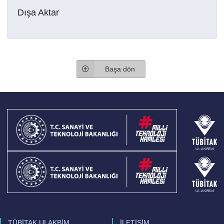
Dışa Aktar
Başa dön
TÜBİTAK ULAKBİM
İLETİŞİM