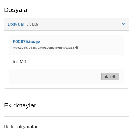
Dosyalar
Dosyalar
(5.5 MB)
P0C875.tar.gz
md5:209e704387ca6010cfb5f40b9fde3d13
5.5 MB
İndir
Ek detaylar
İlgili çalışmalar