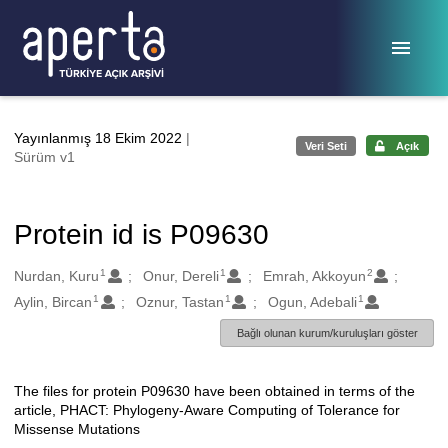
Ana sayfaya geç
Yayınlanmış 18 Ekim 2022
|
Veri Seti
Açık
Sürüm v1
Protein id is P09630
1
1
2
Oluşturanlar
Nurdan, Kuru
Onur, Dereli
Emrah, Akkoyun
1
1
1
Aylin, Bircan
Oznur, Tastan
Ogun, Adebali
Bağlı olunan kurum/kuruluşları göster
The files for protein P09630 have been obtained in terms of the
Açıklama
article, PHACT: Phylogeny-Aware Computing of Tolerance for
Missense Mutations