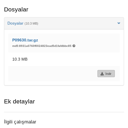
Dosyalar
Dosyalar
(10.3 MB)
P09630.tar.gz
md5:8931a0760f0024823ead5d1fafdbbc85
10.3 MB
İndir
Ek detaylar
İlgili çalışmalar