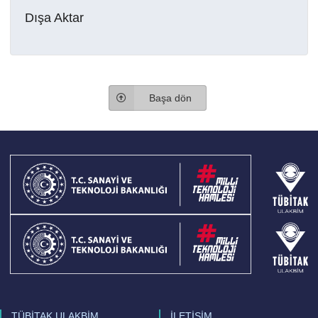
Dışa Aktar
Başa dön
TÜBİTAK ULAKBİM
İLETİŞİM